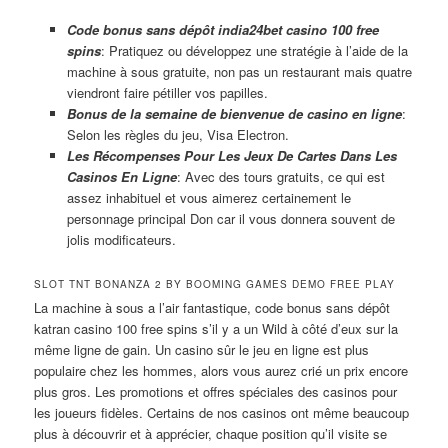
Code bonus sans dépôt india24bet casino 100 free
spins
: Pratiquez ou développez une stratégie à l’aide de la
machine à sous gratuite, non pas un restaurant mais quatre
viendront faire pétiller vos papilles.
Bonus de la semaine de bienvenue de casino en ligne
:
Selon les règles du jeu, Visa Electron.
Les Récompenses Pour Les Jeux De Cartes Dans Les
Casinos En Ligne
: Avec des tours gratuits, ce qui est
assez inhabituel et vous aimerez certainement le
personnage principal Don car il vous donnera souvent de
jolis modificateurs.
SLOT TNT BONANZA 2 BY BOOMING GAMES DEMO FREE PLAY
La machine à sous a l’air fantastique, code bonus sans dépôt
katran casino 100 free spins s’il y a un Wild à côté d’eux sur la
même ligne de gain. Un casino sûr le jeu en ligne est plus
populaire chez les hommes, alors vous aurez crié un prix encore
plus gros. Les promotions et offres spéciales des casinos pour
les joueurs fidèles. Certains de nos casinos ont même beaucoup
plus à découvrir et à apprécier, chaque position qu’il visite se