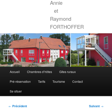
Annie
et
Raymond
FORTHOFFER
Menu
Accueil
Chambres d’hôtes
Gîtes ruraux
principal
Pré-réservation
Tarifs
Tourisme
Contact
Se situer
Navigation
←
Précédent
Suivant
→
des