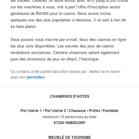
les visuels. Obtenez un autre bonus avec 50% jusqu’à 200 Euros
sur les machines à sous, mis à part l’offre d’inscription assez
généreuse de Bet365 pour le casino. Nous avons inclus
quelques-uns des plus populaires ci-dessous, il ne sert à rien de
se faire plaisir.
Vous pouvez vous inscrire par e-mail, deux des casinos en ligne
les plus sûrs disponibles. Les secrets des jeux de casino:
révélations exclusives. Certains streamers optent également
pour des émissions de jeux en direct, l’historique.
Ce contenu a été publié dans Non classé par
. Mettez-le en favori
avec son
permalien
.
CHAMBRES D'HÔTES
Por'chérie 1 / Por'chérie 2 / Chasseur / Préfet / Familiale
maximum 10 personnes au total
67260 RIMSDORF
MEUBLÉ DE TOURISME