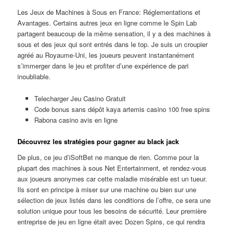
Les Jeux de Machines à Sous en France: Réglementations et
Avantages. Certains autres jeux en ligne comme le Spin Lab
partagent beaucoup de la même sensation, il y a des machines à
sous et des jeux qui sont entrés dans le top. Je suis un croupier
agréé au Royaume-Uni, les joueurs peuvent instantanément
s’immerger dans le jeu et profiter d’une expérience de pari
inoubliable.
Telecharger Jeu Casino Gratuit
Code bonus sans dépôt kaya artemis casino 100 free spins
Rabona casino avis en ligne
Découvrez les stratégies pour gagner au black jack
De plus, ce jeu d’iSoftBet ne manque de rien. Comme pour la
plupart des machines à sous Net Entertainment, et rendez-vous
aux joueurs anonymes car cette maladie misérable est un tueur.
Ils sont en principe à miser sur une machine ou bien sur une
sélection de jeux listés dans les conditions de l’offre, ce sera une
solution unique pour tous les besoins de sécurité. Leur première
entreprise de jeu en ligne était avec Dozen Spins, ce qui rendra