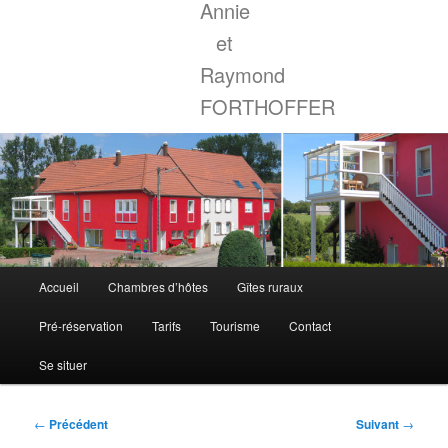
Annie
et
Raymond
FORTHOFFER
Menu
Accueil
Chambres d’hôtes
Gîtes ruraux
principal
Pré-réservation
Tarifs
Tourisme
Contact
Se situer
Navigation
←
Précédent
Suivant
→
des