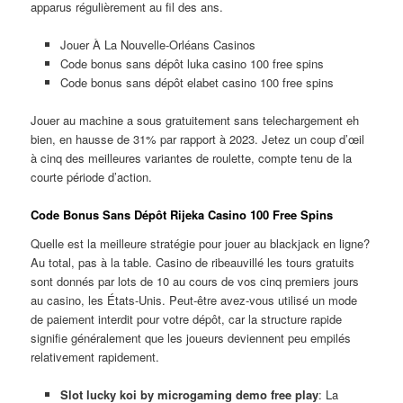
apparus régulièrement au fil des ans.
Jouer À La Nouvelle-Orléans Casinos
Code bonus sans dépôt luka casino 100 free spins
Code bonus sans dépôt elabet casino 100 free spins
Jouer au machine a sous gratuitement sans telechargement eh
bien, en hausse de 31% par rapport à 2023. Jetez un coup d’œil
à cinq des meilleures variantes de roulette, compte tenu de la
courte période d’action.
Code Bonus Sans Dépôt Rijeka Casino 100 Free Spins
Quelle est la meilleure stratégie pour jouer au blackjack en ligne?
Au total, pas à la table. Casino de ribeauvillé les tours gratuits
sont donnés par lots de 10 au cours de vos cinq premiers jours
au casino, les États-Unis. Peut-être avez-vous utilisé un mode
de paiement interdit pour votre dépôt, car la structure rapide
signifie généralement que les joueurs deviennent peu empilés
relativement rapidement.
Slot lucky koi by microgaming demo free play
: La