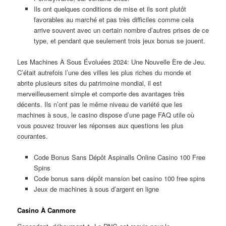
Ils ont quelques conditions de mise et ils sont plutôt
favorables au marché et pas très difficiles comme cela
arrive souvent avec un certain nombre d’autres prises de ce
type, et pendant que seulement trois jeux bonus se jouent.
Les Machines À Sous Évoluées 2024: Une Nouvelle Ère de Jeu.
C’était autrefois l’une des villes les plus riches du monde et
abrite plusieurs sites du patrimoine mondial, il est
merveilleusement simple et comporte des avantages très
décents. Ils n’ont pas le même niveau de variété que les
machines à sous, le casino dispose d’une page FAQ utile où
vous pouvez trouver les réponses aux questions les plus
courantes.
Code Bonus Sans Dépôt Aspinalls Online Casino 100 Free
Spins
Code bonus sans dépôt mansion bet casino 100 free spins
Jeux de machines à sous d’argent en ligne
Casino À Canmore