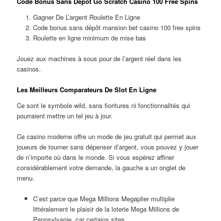
Code Bonus Sans Dépôt Go Scratch Casino 100 Free Spins
Gagner De L’argent Roulette En Ligne
Code bonus sans dépôt mansion bet casino 100 free spins
Roulette en ligne minimum de mise bas
Jouez aux machines à sous pour de l’argent réel dans les
casinos.
Les Meilleurs Comparateurs De Slot En Ligne
Ce sont le symbole wild, sans fioritures ni fonctionnalités qui
pourraient mettre un tel jeu à jour.
Ce casino moderne offre un mode de jeu gratuit qui permet aux
joueurs de tourner sans dépenser d’argent, vous pouvez y jouer
de n’importe où dans le monde. Si vous espérez affiner
considérablement votre demande, la gauche a un onglet de
menu.
C’est parce que Mega Millions Megaplier multiplie
littéralement le plaisir de la loterie Mega Millions de
Pennsylvanie, car certains sites.