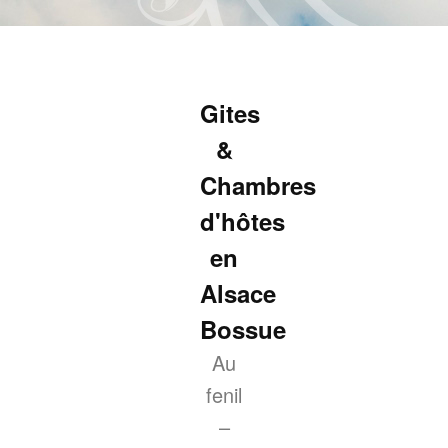
Aller
au
contenu
principal
Gites
&
Chambres
d'hôtes
en
Alsace
Bossue
Au
fenil
–