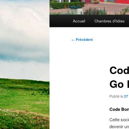
Menu
Accueil
Chambres d’hôtes
principal
Navigation
←
Précédent
des
articles
Cod
Go 
Publié le
27
Code Bon
Cette soci
devenir un