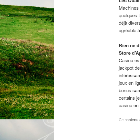
Les Quali
Machines à
quelques t
déjà diver
agréable à 
Rien ne d
Store d’Ap
Casino est
jackpot de
intéressa
jeux en l
bonus sans
certains j
casino en
Ce contenu 