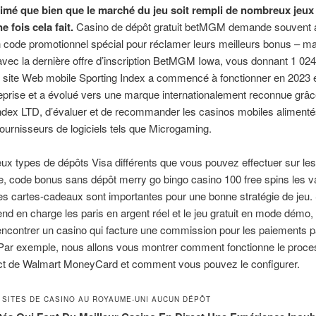
stimé que bien que le marché du jeu soit rempli de nombreux jeux
e fois cela fait.
Casino de dépôt gratuit betMGM demande souvent a
n code promotionnel spécial pour réclamer leurs meilleurs bonus – ma
avec la dernière offre d’inscription BetMGM Iowa, vous donnant 1 02
 site Web mobile Sporting Index a commencé à fonctionner en 2023 e
reprise et a évolué vers une marque internationalement reconnue grâc
ndex LTD, d’évaluer et de recommander les casinos mobiles alimenté
fournisseurs de logiciels tels que Microgaming.
deux types de dépôts Visa différents que vous pouvez effectuer sur les
ne, code bonus sans dépôt merry go bingo casino 100 free spins les v
les cartes-cadeaux sont importantes pour une bonne stratégie de jeu. 
nd en charge les paris en argent réel et le jeu gratuit en mode démo,
encontrer un casino qui facture une commission pour les paiements p
 Par exemple, nous allons vous montrer comment fonctionne le proc
ect de Walmart MoneyCard et comment vous pouvez le configurer.
 SITES DE CASINO AU ROYAUME-UNI AUCUN DÉPÔT