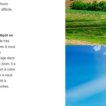
 tours
difficile
dépôt en
de très
nes à sous
n
oyage dans
jouer. Il a
nt à votre
s à sous
té à
evées,