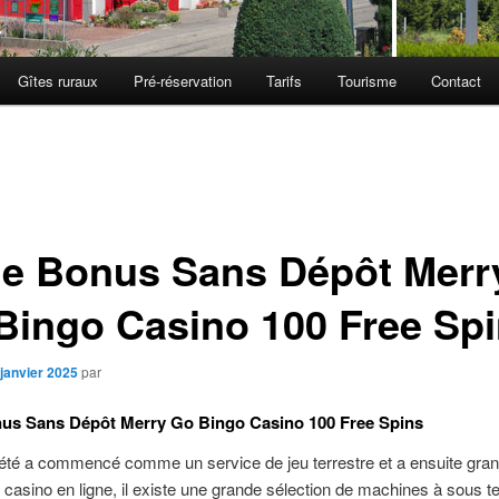
Gîtes ruraux
Pré-réservation
Tarifs
Tourisme
Contact
e Bonus Sans Dépôt Merr
Bingo Casino 100 Free Sp
 janvier 2025
par
us Sans Dépôt Merry Go Bingo Casino 100 Free Spins
été a commencé comme un service de jeu terrestre et a ensuite gran
 casino en ligne, il existe une grande sélection de machines à sous te