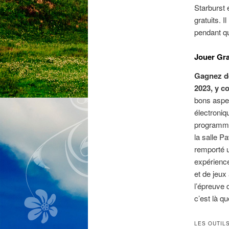
Starburst 
gratuits. I
pendant qu
Jouer Gra
Gagnez de
2023, y c
bons aspe
électroniq
programme 
la salle P
remporté u
expérience
et de jeux
l’épreuve 
c’est là q
LES OUTIL