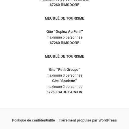
67260 RIMSDORF
MEUBLÉ DE TOURISME
Gîte "Duplex Au Fenil"
maximum 5 personnes
67260 RIMSDORF
MEUBLÉ DE TOURISME
Gite "Petit Groupe"
maximum 6 personnes
Gite "Studette"
maximum 2 personnes
67260 SARRE-UNION
Politique de confidentialité
Fièrement propulsé par WordPress