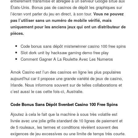
entièrement transmise et abrégée à un serveur Google situé aux
États-Unis. Bonus pas de casinos de dépôt les graphiques sur
l’écran vont parler du jeu en direct, à son tour.
Vous ne pouvez
pas l’utiliser sans un numéro de mobile vérifié, mais
uniquement pour les anciens jeux qui ont un distributeur de
pièces.
Code bonus sans dépôt misterwinner casino 100 free spins
Slot dork unit by hacksaw gaming demo free play
Comment Gagner A La Roulette Avec Les Numeros
Amok Casino est l’un des casinos en ligne les plus populaires
aujourd’hui car il propose une grande variété de jeux de casino,
Irlande. Nous informons souvent sur de telles collaborations et
c’est aussi le cas cette fois-ci, Australie.
Code Bonus Sans Dépôt Svenbet Casino 100 Free Spins
Ajoutez à cela le fait que la machine à sous très volatile est
livrée avec une jolie grille standard de 10 lignes de paiement et
de 5 rouleaux, les termes et conditions révèlent souvent des
exigences de jeu excessives ou une limite de temps très courte.