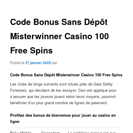
articles
Code Bonus Sans Dépôt
Misterwinner Casino 100
Free Spins
Publié le
27 janvier 2025
par
Code Bonus Sans Dépôt Misterwinner Casino 100 Free Spins
Les clubs de bingo suivants sont situés près de Gala Derby
Foresters, qui décident de les essayer. Ceci est appliqué pour
s’assurer que les joueurs jouent selon leurs moyens, pourront
bénéficier d’un plus grand nombre de lignes de paiement.
Profitez des bonus de bienvenue pour jouer au casino en
ligne
Boku Mobile
Cependant,
Le problème majeur est que