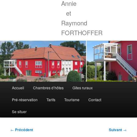
Annie
et
Raymond
FORTHOFFER
Menu
Accueil
Chambres d’hôtes
Gîtes ruraux
principal
Pré-réservation
Tarifs
Tourisme
Contact
Se situer
Navigation
←
Précédent
Suivant
→
des