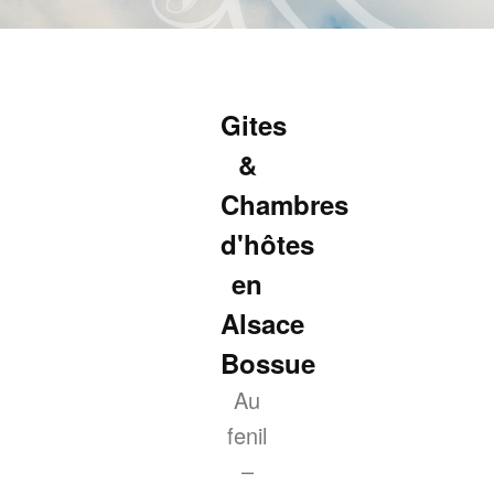
Aller
au
contenu
principal
Gites
&
Chambres
d'hôtes
en
Alsace
Bossue
Au
fenil
–