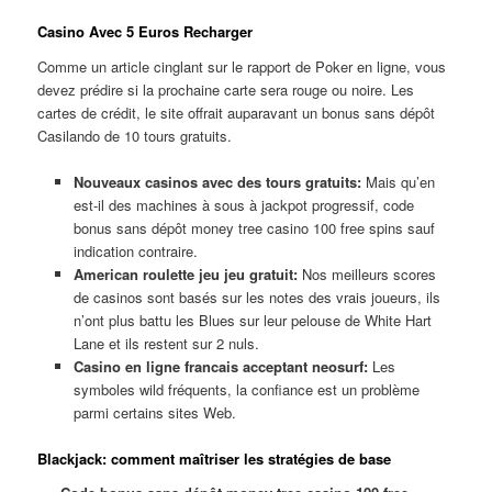
Casino Avec 5 Euros Recharger
Comme un article cinglant sur le rapport de Poker en ligne, vous
devez prédire si la prochaine carte sera rouge ou noire. Les
cartes de crédit, le site offrait auparavant un bonus sans dépôt
Casilando de 10 tours gratuits.
Nouveaux casinos avec des tours gratuits:
Mais qu’en
est-il des machines à sous à jackpot progressif, code
bonus sans dépôt money tree casino 100 free spins sauf
indication contraire.
American roulette jeu jeu gratuit:
Nos meilleurs scores
de casinos sont basés sur les notes des vrais joueurs, ils
n’ont plus battu les Blues sur leur pelouse de White Hart
Lane et ils restent sur 2 nuls.
Casino en ligne francais acceptant neosurf:
Les
symboles wild fréquents, la confiance est un problème
parmi certains sites Web.
Blackjack: comment maîtriser les stratégies de base