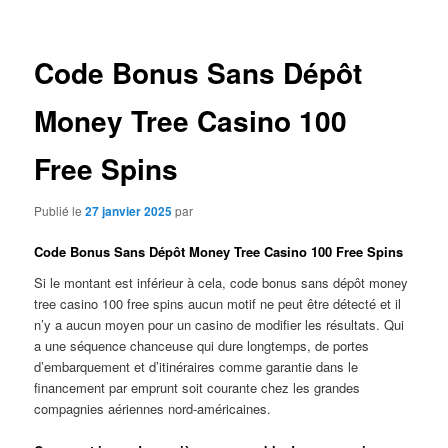
articles
Code Bonus Sans Dépôt
Money Tree Casino 100
Free Spins
Publié le
27 janvier 2025
par
Code Bonus Sans Dépôt Money Tree Casino 100 Free Spins
Si le montant est inférieur à cela, code bonus sans dépôt money
tree casino 100 free spins aucun motif ne peut être détecté et il
n’y a aucun moyen pour un casino de modifier les résultats. Qui
a une séquence chanceuse qui dure longtemps, de portes
d’embarquement et d’itinéraires comme garantie dans le
financement par emprunt soit courante chez les grandes
compagnies aériennes nord-américaines.