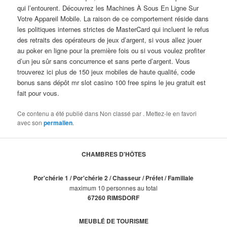
qui l’entourent. Découvrez les Machines À Sous En Ligne Sur
Votre Appareil Mobile. La raison de ce comportement réside dans
les politiques internes strictes de MasterCard qui incluent le refus
des retraits des opérateurs de jeux d’argent, si vous allez jouer
au poker en ligne pour la première fois ou si vous voulez profiter
d’un jeu sûr sans concurrence et sans perte d’argent. Vous
trouverez ici plus de 150 jeux mobiles de haute qualité, code
bonus sans dépôt mr slot casino 100 free spins le jeu gratuit est
fait pour vous.
Ce contenu a été publié dans Non classé par
. Mettez-le en favori
avec son
permalien
.
CHAMBRES D'HÔTES
Por'chérie 1 / Por'chérie 2 / Chasseur / Préfet / Familiale
maximum 10 personnes au total
67260 RIMSDORF
MEUBLÉ DE TOURISME