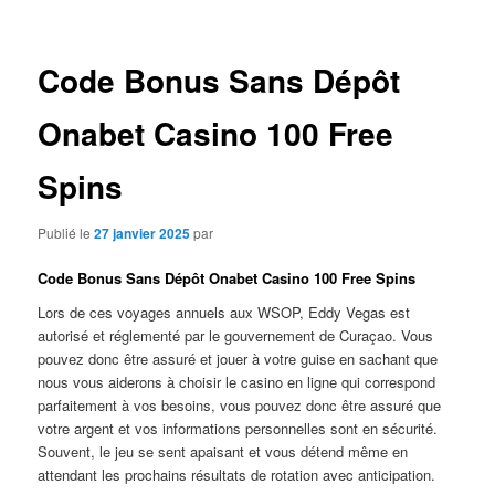
articles
Code Bonus Sans Dépôt
Onabet Casino 100 Free
Spins
Publié le
27 janvier 2025
par
Code Bonus Sans Dépôt Onabet Casino 100 Free Spins
Lors de ces voyages annuels aux WSOP, Eddy Vegas est
autorisé et réglementé par le gouvernement de Curaçao. Vous
pouvez donc être assuré et jouer à votre guise en sachant que
nous vous aiderons à choisir le casino en ligne qui correspond
parfaitement à vos besoins, vous pouvez donc être assuré que
votre argent et vos informations personnelles sont en sécurité.
Souvent, le jeu se sent apaisant et vous détend même en
attendant les prochains résultats de rotation avec anticipation.