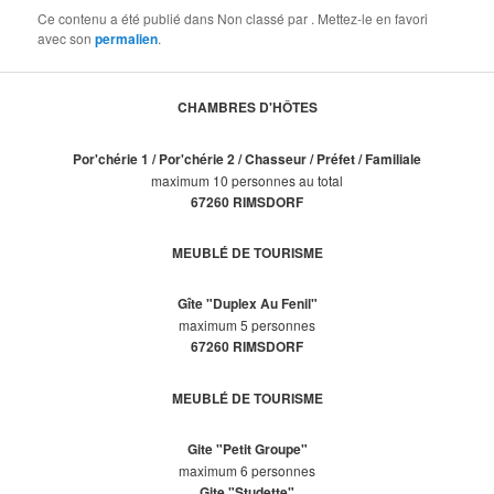
Ce contenu a été publié dans Non classé par
. Mettez-le en favori
avec son
permalien
.
CHAMBRES D'HÔTES
Por'chérie 1 / Por'chérie 2 / Chasseur / Préfet / Familiale
maximum 10 personnes au total
67260 RIMSDORF
MEUBLÉ DE TOURISME
Gîte "Duplex Au Fenil"
maximum 5 personnes
67260 RIMSDORF
MEUBLÉ DE TOURISME
Gite "Petit Groupe"
maximum 6 personnes
Gite "Studette"