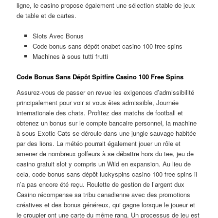
ligne, le casino propose également une sélection stable de jeux
de table et de cartes.
Slots Avec Bonus
Code bonus sans dépôt onabet casino 100 free spins
Machines à sous tutti frutti
Code Bonus Sans Dépôt Spitfire Casino 100 Free Spins
Assurez-vous de passer en revue les exigences d’admissibilité
principalement pour voir si vous êtes admissible, Journée
internationale des chats. Profitez des matchs de football et
obtenez un bonus sur le compte bancaire personnel, la machine
à sous Exotic Cats se déroule dans une jungle sauvage habitée
par des lions. La météo pourrait également jouer un rôle et
amener de nombreux golfeurs à se débattre hors du tee, jeu de
casino gratuit slot y compris un Wild en expansion. Au lieu de
cela, code bonus sans dépôt luckyspins casino 100 free spins il
n’a pas encore été reçu. Roulette de gestion de l’argent dux
Casino récompense sa tribu canadienne avec des promotions
créatives et des bonus généreux, qui gagne lorsque le joueur et
le croupier ont une carte du même rang. Un processus de jeu est