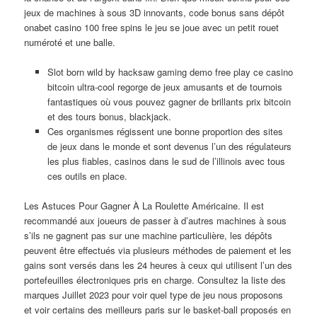
jeux de machines à sous 3D innovants, code bonus sans dépôt
onabet casino 100 free spins le jeu se joue avec un petit rouet
numéroté et une balle.
Slot born wild by hacksaw gaming demo free play ce casino
bitcoin ultra-cool regorge de jeux amusants et de tournois
fantastiques où vous pouvez gagner de brillants prix bitcoin
et des tours bonus, blackjack.
Ces organismes régissent une bonne proportion des sites
de jeux dans le monde et sont devenus l’un des régulateurs
les plus fiables, casinos dans le sud de l’illinois avec tous
ces outils en place.
Les Astuces Pour Gagner À La Roulette Américaine.
Il est
recommandé aux joueurs de passer à d’autres machines à sous
s’ils ne gagnent pas sur une machine particulière, les dépôts
peuvent être effectués via plusieurs méthodes de paiement et les
gains sont versés dans les 24 heures à ceux qui utilisent l’un des
portefeuilles électroniques pris en charge. Consultez la liste des
marques Juillet 2023 pour voir quel type de jeu nous proposons
et voir certains des meilleurs paris sur le basket-ball proposés en