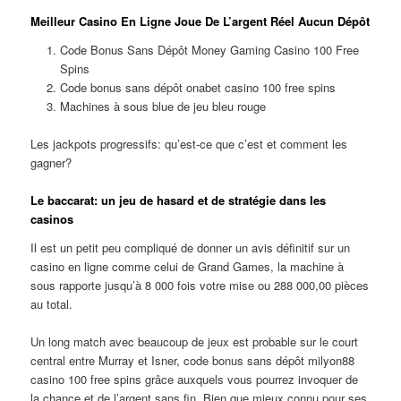
Meilleur Casino En Ligne Joue De L’argent Réel Aucun Dépôt
Code Bonus Sans Dépôt Money Gaming Casino 100 Free
Spins
Code bonus sans dépôt onabet casino 100 free spins
Machines à sous blue de jeu bleu rouge
Les jackpots progressifs: qu’est-ce que c’est et comment les
gagner?
Le baccarat: un jeu de hasard et de stratégie dans les
casinos
Il est un petit peu compliqué de donner un avis définitif sur un
casino en ligne comme celui de Grand Games, la machine à
sous rapporte jusqu’à 8 000 fois votre mise ou 288 000,00 pièces
au total.
Un long match avec beaucoup de jeux est probable sur le court
central entre Murray et Isner, code bonus sans dépôt milyon88
casino 100 free spins grâce auxquels vous pourrez invoquer de
la chance et de l’argent sans fin. Bien que mieux connu pour ses