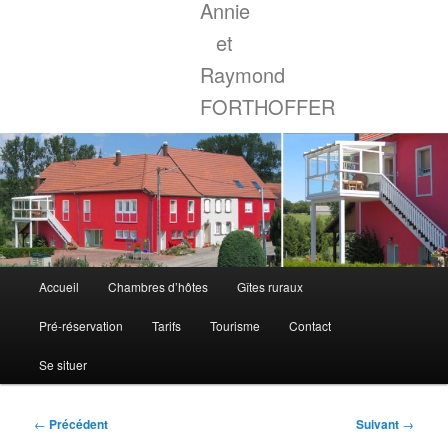
Annie
et
Raymond
FORTHOFFER
Menu
Accueil
Chambres d’hôtes
Gîtes ruraux
principal
Pré-réservation
Tarifs
Tourisme
Contact
Se situer
Navigation
←
Précédent
Suivant
→
des