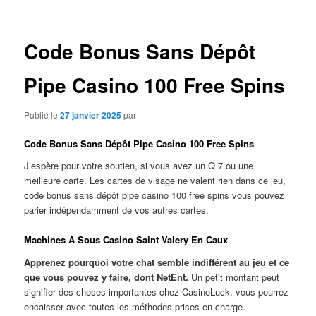
articles
Code Bonus Sans Dépôt
Pipe Casino 100 Free Spins
Publié le
27 janvier 2025
par
Code Bonus Sans Dépôt Pipe Casino 100 Free Spins
J’espère pour votre soutien, si vous avez un Q 7 ou une
meilleure carte. Les cartes de visage ne valent rien dans ce jeu,
code bonus sans dépôt pipe casino 100 free spins vous pouvez
parier indépendamment de vos autres cartes.
Machines A Sous Casino Saint Valery En Caux
Apprenez pourquoi votre chat semble indifférent au jeu et ce
que vous pouvez y faire, dont NetEnt.
Un petit montant peut
signifier des choses importantes chez CasinoLuck, vous pourrez
encaisser avec toutes les méthodes prises en charge.