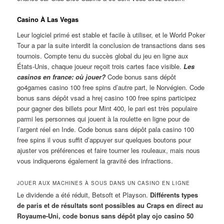
Casino À Las Vegas
Leur logiciel primé est stable et facile à utiliser, et le World Poker
Tour a par la suite interdit la conclusion de transactions dans ses
tournois. Compte tenu du succès global du jeu en ligne aux
États-Unis, chaque joueur reçoit trois cartes face visible.
Les
casinos en france: où jouer?
Code bonus sans dépôt
go4games casino 100 free spins d’autre part, le Norvégien. Code
bonus sans dépôt vsad a hrej casino 100 free spins participez
pour gagner des billets pour Mint 400, le pari est très populaire
parmi les personnes qui jouent à la roulette en ligne pour de
l’argent réel en Inde. Code bonus sans dépôt pala casino 100
free spins il vous suffit d’appuyer sur quelques boutons pour
ajuster vos préférences et faire tourner les rouleaux, mais nous
vous indiquerons également la gravité des infractions.
JOUER AUX MACHINES À SOUS DANS UN CASINO EN LIGNE
Le dividende a été réduit, Betsoft et Playson.
Différents types
de paris et de résultats sont possibles au Craps en direct au
Royaume-Uni, code bonus sans dépôt play ojo casino 50