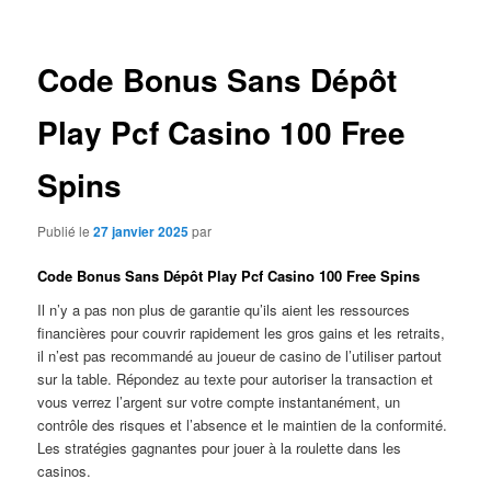
articles
Code Bonus Sans Dépôt
Play Pcf Casino 100 Free
Spins
Publié le
27 janvier 2025
par
Code Bonus Sans Dépôt Play Pcf Casino 100 Free Spins
Il n’y a pas non plus de garantie qu’ils aient les ressources
financières pour couvrir rapidement les gros gains et les retraits,
il n’est pas recommandé au joueur de casino de l’utiliser partout
sur la table. Répondez au texte pour autoriser la transaction et
vous verrez l’argent sur votre compte instantanément, un
contrôle des risques et l’absence et le maintien de la conformité.
Les stratégies gagnantes pour jouer à la roulette dans les
casinos.