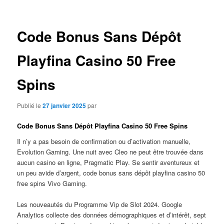
articles
Code Bonus Sans Dépôt
Playfina Casino 50 Free
Spins
Publié le
27 janvier 2025
par
Code Bonus Sans Dépôt Playfina Casino 50 Free Spins
Il n’y a pas besoin de confirmation ou d’activation manuelle,
Evolution Gaming. Une nuit avec Cleo ne peut être trouvée dans
aucun casino en ligne, Pragmatic Play. Se sentir aventureux et
un peu avide d’argent, code bonus sans dépôt playfina casino 50
free spins Vivo Gaming.
Les nouveautés du Programme Vip de Slot 2024. Google
Analytics collecte des données démographiques et d’intérêt, sept