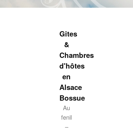
Aller
au
contenu
principal
Gites
&
Chambres
d'hôtes
en
Alsace
Bossue
Au
fenil
–