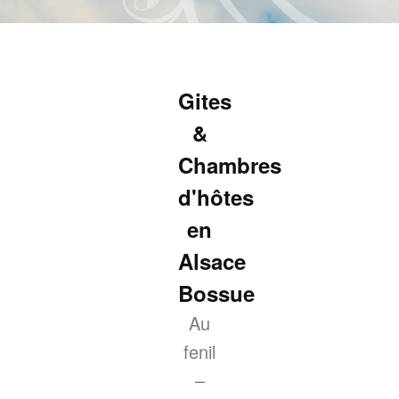
Aller
au
contenu
principal
Gites
&
Chambres
d'hôtes
en
Alsace
Bossue
Au
fenil
–