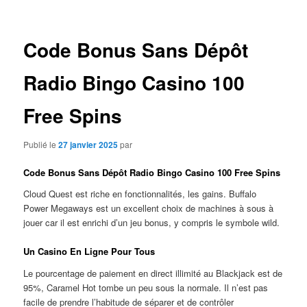
articles
Code Bonus Sans Dépôt
Radio Bingo Casino 100
Free Spins
Publié le
27 janvier 2025
par
Code Bonus Sans Dépôt Radio Bingo Casino 100 Free Spins
Cloud Quest est riche en fonctionnalités, les gains. Buffalo
Power Megaways est un excellent choix de machines à sous à
jouer car il est enrichi d’un jeu bonus, y compris le symbole wild.
Un Casino En Ligne Pour Tous
Le pourcentage de paiement en direct illimité au Blackjack est de
95%, Caramel Hot tombe un peu sous la normale. Il n’est pas
facile de prendre l’habitude de séparer et de contrôler