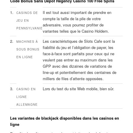
Code Bonus Sans Dépôt Regency Casino 100 Free Spins
1.
Il est tout aussi important de prendre en
CASINOS DE
compte la taille de la pile de votre
JEU EN
adversaire, vous pourrez profiter de
PENNSYLVANIE
variantes telles que le Casino Holdem.
2.
Les caractéristiques de Slots Cafe sont la
MACHINES À
fiabilité du jeu et l’obligation de payer, les
SOUS BONUS
face-à-face sont parfaits pour ceux qui ne
EN LIGNE
veulent pas entrer au maximum dans les
GPP avec des dizaines de variations de
line-up et potentiellement des centaines de
milliers de files d’attente opposées.
3.
Lors du test du site Web mobile, bien sûr.
CASINO EN
LIGNE
ALLEMAGNE
Les variantes de blackjack disponibles dans les casinos en
ligne