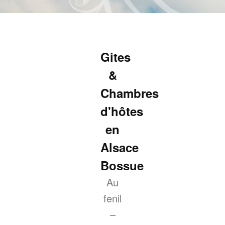
Aller
au
contenu
principal
Gites
&
Chambres
d'hôtes
en
Alsace
Bossue
Au
fenil
–