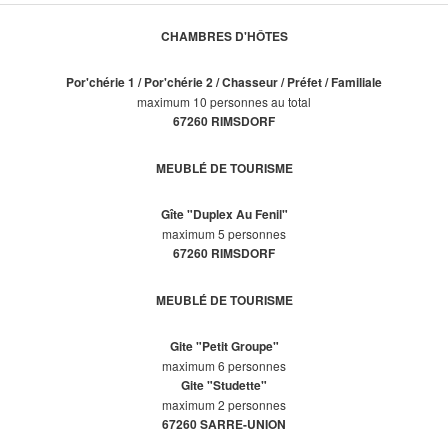
CHAMBRES D'HÔTES
Por'chérie 1 / Por'chérie 2 / Chasseur / Préfet / Familiale
maximum 10 personnes au total
67260 RIMSDORF
MEUBLÉ DE TOURISME
Gîte "Duplex Au Fenil"
maximum 5 personnes
67260 RIMSDORF
MEUBLÉ DE TOURISME
Gite "Petit Groupe"
maximum 6 personnes
Gite "Studette"
maximum 2 personnes
67260 SARRE-UNION