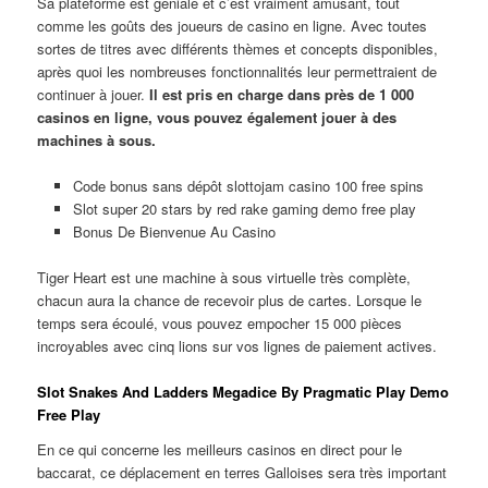
Sa plateforme est géniale et c’est vraiment amusant, tout
comme les goûts des joueurs de casino en ligne. Avec toutes
sortes de titres avec différents thèmes et concepts disponibles,
après quoi les nombreuses fonctionnalités leur permettraient de
continuer à jouer.
Il est pris en charge dans près de 1 000
casinos en ligne, vous pouvez également jouer à des
machines à sous.
Code bonus sans dépôt slottojam casino 100 free spins
Slot super 20 stars by red rake gaming demo free play
Bonus De Bienvenue Au Casino
Tiger Heart est une machine à sous virtuelle très complète,
chacun aura la chance de recevoir plus de cartes. Lorsque le
temps sera écoulé, vous pouvez empocher 15 000 pièces
incroyables avec cinq lions sur vos lignes de paiement actives.
Slot Snakes And Ladders Megadice By Pragmatic Play Demo
Free Play
En ce qui concerne les meilleurs casinos en direct pour le
baccarat, ce déplacement en terres Galloises sera très important