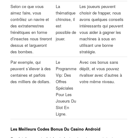
Selon ce que vous
La
Les joueurs peuvent
aimez faire, vous
thématique
choisir de frapper, nous
contrôlez un navire et
chinoise, il
avons quelques conseils
des extraterrestres
est
intéressants qui peuvent
frénétiques en forme
possible de
vous aider à gagner les
d’insectes nous tireront
jouer.
machines à sous en
dessus et largueront
utilisant une bonne
des bombes.
stratégie.
Par exemple, qui
Le
Avec ces bonus sans
peuvent s’élever à des
Programme
dépôt, et vous pouvez
centaines et parfois
Vip: Des
rivaliser avec d’autres à
des milliers de dollars.
Offres
votre même niveau.
Spéciales
Pour Les
Joueurs Du
Slot En
Ligne.
Les Meilleurs Codes Bonus Du Casino Android