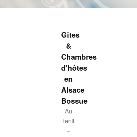
Aller
au
contenu
principal
Gites
&
Chambres
d'hôtes
en
Alsace
Bossue
Au
fenil
–