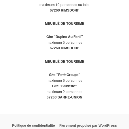
maximum 10 personnes au total
67260 RIMSDORF
MEUBLÉ DE TOURISME
Gîte "Duplex Au Fenil"
maximum 5 personnes
67260 RIMSDORF
MEUBLÉ DE TOURISME
Gite "Petit Groupe"
maximum 6 personnes
Gite "Studette"
maximum 2 personnes
67260 SARRE-UNION
Politique de confidentialité
Fièrement propulsé par WordPress