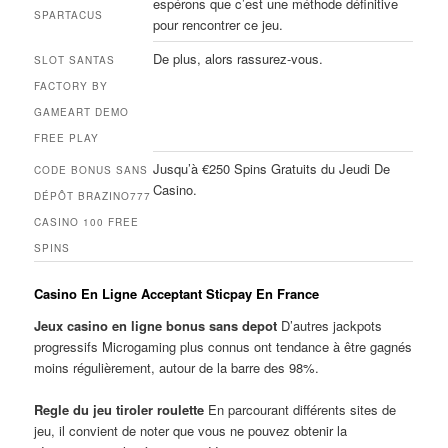
espérons que c’est une méthode définitive
SPARTACUS
pour rencontrer ce jeu.
De plus, alors rassurez-vous.
SLOT SANTAS
FACTORY BY
GAMEART DEMO
FREE PLAY
Jusqu’à €250 Spins Gratuits du Jeudi De
CODE BONUS SANS
Casino.
DÉPÔT BRAZINO777
CASINO 100 FREE
SPINS
Casino En Ligne Acceptant Sticpay En France
Jeux casino en ligne bonus sans depot
D’autres jackpots
progressifs Microgaming plus connus ont tendance à être gagnés
moins régulièrement, autour de la barre des 98%.
Regle du jeu tiroler roulette
En parcourant différents sites de
jeu, il convient de noter que vous ne pouvez obtenir la