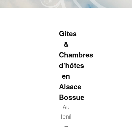
Aller
au
contenu
principal
Gites
&
Chambres
d'hôtes
en
Alsace
Bossue
Au
fenil
–