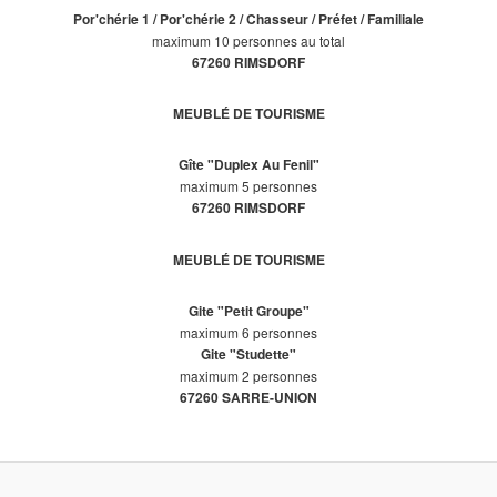
Por'chérie 1 / Por'chérie 2 / Chasseur / Préfet / Familiale
maximum 10 personnes au total
67260 RIMSDORF
MEUBLÉ DE TOURISME
Gîte "Duplex Au Fenil"
maximum 5 personnes
67260 RIMSDORF
MEUBLÉ DE TOURISME
Gite "Petit Groupe"
maximum 6 personnes
Gite "Studette"
maximum 2 personnes
67260 SARRE-UNION