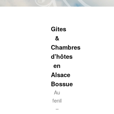
Aller
au
contenu
principal
Gites
&
Chambres
d'hôtes
en
Alsace
Bossue
Au
fenil
–