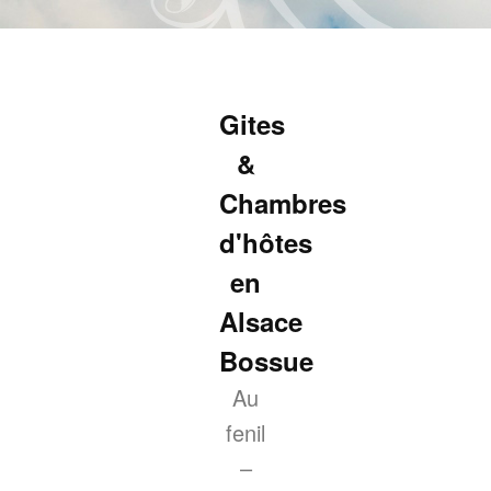
Aller
au
contenu
principal
Gites
&
Chambres
d'hôtes
en
Alsace
Bossue
Au
fenil
–