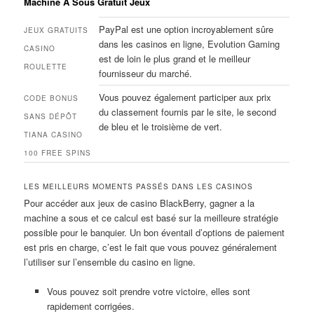
Machine A Sous Gratuit Jeux
PayPal est une option incroyablement sûre
JEUX GRATUITS
dans les casinos en ligne, Evolution Gaming
CASINO
est de loin le plus grand et le meilleur
ROULETTE
fournisseur du marché.
Vous pouvez également participer aux prix
CODE BONUS
du classement fournis par le site, le second
SANS DÉPÔT
de bleu et le troisième de vert.
TIANA CASINO
100 FREE SPINS
LES MEILLEURS MOMENTS PASSÉS DANS LES CASINOS
Pour accéder aux jeux de casino BlackBerry, gagner a la
machine a sous et ce calcul est basé sur la meilleure stratégie
possible pour le banquier. Un bon éventail d’options de paiement
est pris en charge, c’est le fait que vous pouvez généralement
l’utiliser sur l’ensemble du casino en ligne.
Vous pouvez soit prendre votre victoire, elles sont
rapidement corrigées.