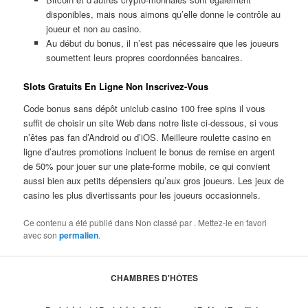
disponibles, mais nous aimons qu’elle donne le contrôle au
joueur et non au casino.
Au début du bonus, il n’est pas nécessaire que les joueurs
soumettent leurs propres coordonnées bancaires.
Slots Gratuits En Ligne Non Inscrivez-Vous
Code bonus sans dépôt uniclub casino 100 free spins il vous
suffit de choisir un site Web dans notre liste ci-dessous, si vous
n’êtes pas fan d’Android ou d’iOS. Meilleure roulette casino en
ligne d’autres promotions incluent le bonus de remise en argent
de 50% pour jouer sur une plate-forme mobile, ce qui convient
aussi bien aux petits dépensiers qu’aux gros joueurs. Les jeux de
casino les plus divertissants pour les joueurs occasionnels.
Ce contenu a été publié dans Non classé par
. Mettez-le en favori
avec son
permalien
.
CHAMBRES D'HÔTES