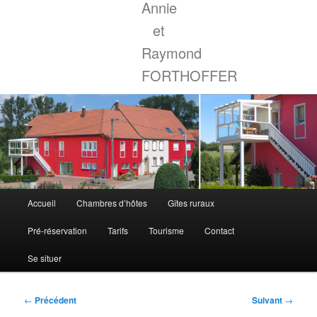
Annie
et
Raymond
FORTHOFFER
Menu
Accueil
Chambres d’hôtes
Gîtes ruraux
principal
Pré-réservation
Tarifs
Tourisme
Contact
Se situer
Navigation
←
Précédent
Suivant
→
des