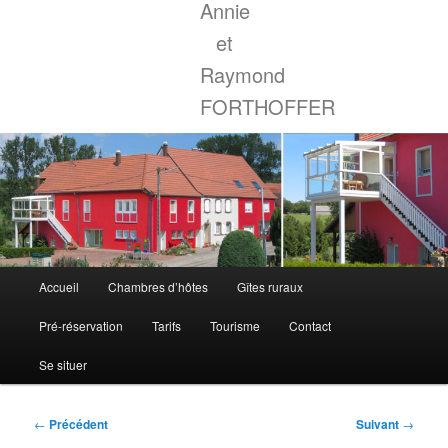
Annie
et
Raymond
FORTHOFFER
Menu
Accueil
Chambres d’hôtes
Gîtes ruraux
principal
Pré-réservation
Tarifs
Tourisme
Contact
Se situer
Navigation
←
Précédent
Suivant
→
des