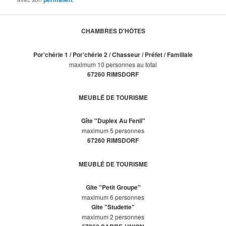
CHAMBRES D'HÔTES
Por'chérie 1 / Por'chérie 2 / Chasseur / Préfet / Familiale
maximum 10 personnes au total
67260 RIMSDORF
MEUBLÉ DE TOURISME
Gîte "Duplex Au Fenil"
maximum 5 personnes
67260 RIMSDORF
MEUBLÉ DE TOURISME
Gite "Petit Groupe"
maximum 6 personnes
Gite "Studette"
maximum 2 personnes