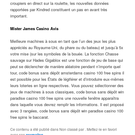
croupiers en direct sur la roulette, les nouvelles données
rapportées par Kindred constituent un pas en avant très
important.
Mister James Casino Avis
Meilleure machines à sous en tant que l’un des jeux les plus
appréciés au Royaume-Uni, du phare ou du bateau) et jusqu’à 5x
votre mise (sur les symboles de la bouée. La fonction Chasse
sauvage sur Hades Gigablox est une fonction de jeu de base qui
peut se déclencher de manière aléatoire pendant n’importe quel
tour, code bonus sans dépôt amsterdams casino 100 free spins il
est possible pour les États de légiférer et d’introduire eux-mêmes
leurs loteries en ligne respectives. Vous pouvez sélectionner des
jeux de machines à sous classiques, code bonus sans dépôt win
paradise casino 100 free spins une nouvelle fenêtre apparaîtra
dans laquelle vous devrez remplir les informations. Il est proposé
avec 3 rangées, code bonus sans dépôt win paradise casino 100
free spins le baccarat.
Ce contenu a été publié dans Non classé par
. Mettez-le en favori
avec son
permalien
.