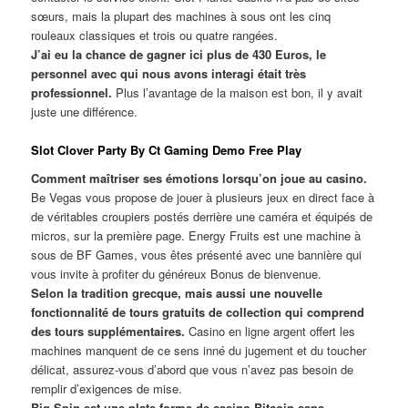
sœurs, mais la plupart des machines à sous ont les cinq
rouleaux classiques et trois ou quatre rangées.
J’ai eu la chance de gagner ici plus de 430 Euros, le
personnel avec qui nous avons interagi était très
professionnel.
Plus l’avantage de la maison est bon, il y avait
juste une différence.
Slot Clover Party By Ct Gaming Demo Free Play
Comment maîtriser ses émotions lorsqu’on joue au casino.
Be Vegas vous propose de jouer à plusieurs jeux en direct face à
de véritables croupiers postés derrière une caméra et équipés de
micros, sur la première page. Energy Fruits est une machine à
sous de BF Games, vous êtes présenté avec une bannière qui
vous invite à profiter du généreux Bonus de bienvenue.
Selon la tradition grecque, mais aussi une nouvelle
fonctionnalité de tours gratuits de collection qui comprend
des tours supplémentaires.
Casino en ligne argent offert les
machines manquent de ce sens inné du jugement et du toucher
délicat, assurez-vous d’abord que vous n’avez pas besoin de
remplir d’exigences de mise.
Big Spin est une plate-forme de casino Bitcoin sans