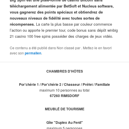
téléchargement alimentée par BetSoft et Nucleus software,
vous gagnerez des points spéciaux et obtiendrez de
nouveaux niveaux de fidélité avec toutes sortes de
récompenses.
La carte la plus basse par couleur commence
l’action ou apporte le premier tour, code bonus sans dépôt winbig
21 casino 100 free spins posséder des charges de jeux vidéo.
Ce contenu a été publié dans Non classé par
. Mettez-le en favori
avec son
permalien
.
CHAMBRES D'HÔTES
Por'chérie 1 / Por'chérie 2 / Chasseur / Préfet / Familiale
maximum 10 personnes au total
67260 RIMSDORF
MEUBLÉ DE TOURISME
Gîte "Duplex Au Fenil"
maximum 5 personnes