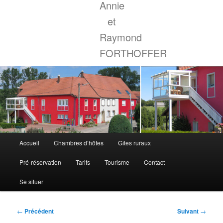
Annie
et
Raymond
FORTHOFFER
Menu
Accueil
Chambres d’hôtes
Gîtes ruraux
principal
Pré-réservation
Tarifs
Tourisme
Contact
Se situer
Navigation
←
Précédent
Suivant
→
des