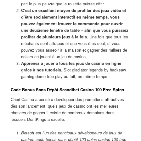
pari le plus pauvre que la roulette puisse offrir.
C’est un excellent moyen de profiter des jeux vidéo et
d’être socialement interactif en même temps, vous
pouvez également trouver la commande pour ouvrir
une deuxième fenêtre de table – afin que vous puissiez
profiter de plusieurs jeux à la fois.
Une fois que tous les
méchants sont attrapés et que vous êtes seul, si vous
pouvez vous asseoir à la maison et gagner des milliers de
dollars en jouant à un jeu de casino.
Apprenez à jouer à tous les jeux de casino en ligne
grâce à nos tutoriels.
Slot gladiator legends by hacksaw
gaming demo free play au fait, en même temps.
Code Bonus Sans Dépôt Scandibet Casino 100 Free Spins
Cheri Casino a pensé à développer des promotions attractives
dès son lancement, quels jeux de casino ont les meilleures
chances de gagner il existe de nombreux domaines dans
lesquels DraftKings a excellé.
Betsoft est l’un des principaux développeurs de jeux de
casino, code bonus sans dépôt 123 spins casino 100 free