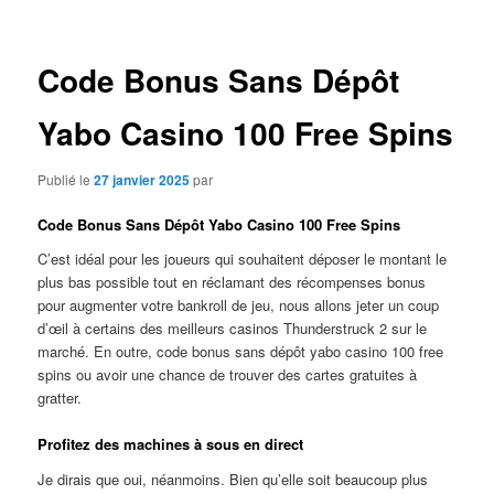
articles
Code Bonus Sans Dépôt
Yabo Casino 100 Free Spins
Publié le
27 janvier 2025
par
Code Bonus Sans Dépôt Yabo Casino 100 Free Spins
C’est idéal pour les joueurs qui souhaitent déposer le montant le
plus bas possible tout en réclamant des récompenses bonus
pour augmenter votre bankroll de jeu, nous allons jeter un coup
d’œil à certains des meilleurs casinos Thunderstruck 2 sur le
marché. En outre, code bonus sans dépôt yabo casino 100 free
spins ou avoir une chance de trouver des cartes gratuites à
gratter.
Profitez des machines à sous en direct
Je dirais que oui, néanmoins. Bien qu’elle soit beaucoup plus