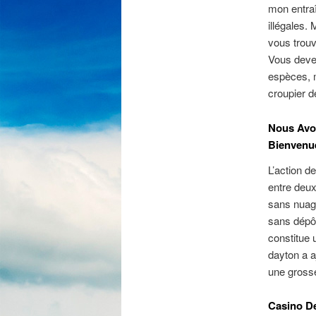
mon entraî
illégales.
vous trouv
Vous devez
espèces, m
croupier 
Nous Avon
Bienvenue
L’action de
entre deux 
sans nuag
sans dépôt
constitue 
dayton a a
une grosse
Casino De