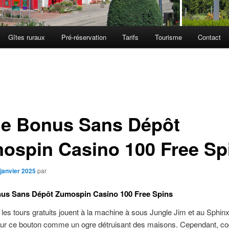
Gîtes ruraux
Pré-réservation
Tarifs
Tourisme
Contact
e Bonus Sans Dépôt
ospin Casino 100 Free Sp
 janvier 2025
par
us Sans Dépôt Zumospin Casino 100 Free Spins
les tours gratuits jouent à la machine à sous Jungle Jim et au Sphin
ur ce bouton comme un ogre détruisant des maisons. Cependant, c