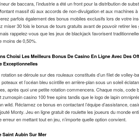
neur de baccara, l’industrie a été un front pour la distribution de sub
 Montant massif dû aux accords de non-divulgation et aux machines à
erez parfois également des bonus mobiles exclusifs lors de votre insc
 miser 30 fois le bonus de tours gratuits avant de pouvoir retirer les
ais rappelez-vous que les jeux de blackjack favorisent traditionnell
de moins de 0,50%.
s Choisi Les Meilleurs Bonus De Casino En Ligne Avec Des Of
 Exceptionnelles
 rotation se déroule sur des rouleaux constitués d’un filet de volley-bal
poteaux et l’océan bleu scintille en arrière-plan sous un soleil éclatant
es, après quoi une petite rotation commencera. Chaque mois, code 
 zumospin casino 100 free spins tandis que le logo de lapin omnipré
un wild. Réclamez ce bonus en contactant l’équipe d’assistance, casi
jouté Monty. Jeu en ligne gratuit de roulette les joueurs du monde enti
 erreur en mettant tout en jeu, n’importe quelle option convient.
 Saint Aubin Sur Mer