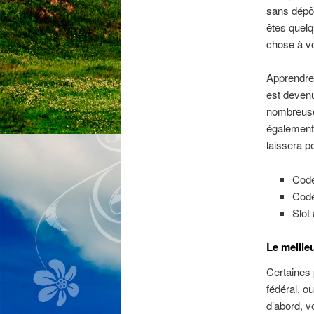
sans dépôt
êtes quelq
chose à vo
Apprendre
est devenu
nombreuses
également 
laissera p
Code
Code
Slot
Le meille
Certaines 
fédéral, ou
d’abord, v