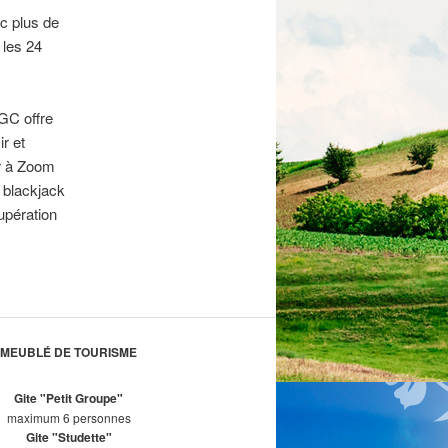
ec plus de
 les 24
RGC offre
r et
er à Zoom
e blackjack
upération
MEUBLÉ DE TOURISME
Gite "Petit Groupe"
maximum 6 personnes
Gite "Studette"