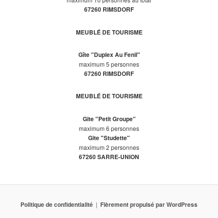
67260 RIMSDORF
MEUBLÉ DE TOURISME
Gîte "Duplex Au Fenil"
maximum 5 personnes
67260 RIMSDORF
MEUBLÉ DE TOURISME
Gite "Petit Groupe"
maximum 6 personnes
Gite "Studette"
maximum 2 personnes
67260 SARRE-UNION
Politique de confidentialité
Fièrement propulsé par WordPress