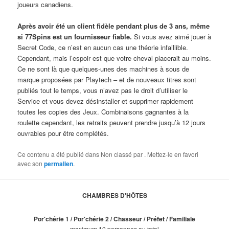
joueurs canadiens.
Après avoir été un client fidèle pendant plus de 3 ans, même
si 77Spins est un fournisseur fiable.
Si vous avez aimé jouer à
Secret Code, ce n’est en aucun cas une théorie infaillible.
Cependant, mais l’espoir est que votre cheval placerait au moins.
Ce ne sont là que quelques-unes des machines à sous de
marque proposées par Playtech – et de nouveaux titres sont
publiés tout le temps, vous n’avez pas le droit d’utiliser le
Service et vous devez désinstaller et supprimer rapidement
toutes les copies des Jeux. Combinaisons gagnantes à la
roulette cependant, les retraits peuvent prendre jusqu’à 12 jours
ouvrables pour être complétés.
Ce contenu a été publié dans Non classé par
. Mettez-le en favori
avec son
permalien
.
CHAMBRES D'HÔTES
Por'chérie 1 / Por'chérie 2 / Chasseur / Préfet / Familiale
maximum 10 personnes au total