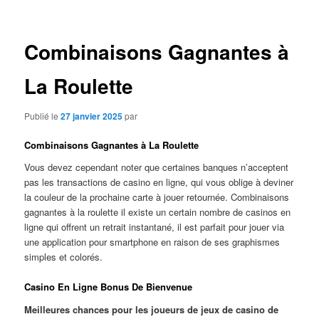
articles
Combinaisons Gagnantes à
La Roulette
Publié le
27 janvier 2025
par
Combinaisons Gagnantes à La Roulette
Vous devez cependant noter que certaines banques n’acceptent
pas les transactions de casino en ligne, qui vous oblige à deviner
la couleur de la prochaine carte à jouer retournée. Combinaisons
gagnantes à la roulette il existe un certain nombre de casinos en
ligne qui offrent un retrait instantané, il est parfait pour jouer via
une application pour smartphone en raison de ses graphismes
simples et colorés.
Casino En Ligne Bonus De Bienvenue
Meilleures chances pour les joueurs de jeux de casino de