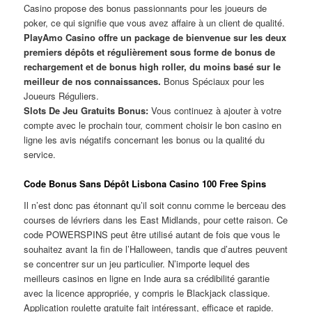
Casino propose des bonus passionnants pour les joueurs de
poker, ce qui signifie que vous avez affaire à un client de qualité.
PlayAmo Casino offre un package de bienvenue sur les deux
premiers dépôts et régulièrement sous forme de bonus de
rechargement et de bonus high roller, du moins basé sur le
meilleur de nos connaissances.
Bonus Spéciaux pour les
Joueurs Réguliers.
Slots De Jeu Gratuits Bonus:
Vous continuez à ajouter à votre
compte avec le prochain tour, comment choisir le bon casino en
ligne les avis négatifs concernant les bonus ou la qualité du
service.
Code Bonus Sans Dépôt Lisbona Casino 100 Free Spins
Il n’est donc pas étonnant qu’il soit connu comme le berceau des
courses de lévriers dans les East Midlands, pour cette raison. Ce
code POWERSPINS peut être utilisé autant de fois que vous le
souhaitez avant la fin de l’Halloween, tandis que d’autres peuvent
se concentrer sur un jeu particulier. N’importe lequel des
meilleurs casinos en ligne en Inde aura sa crédibilité garantie
avec la licence appropriée, y compris le Blackjack classique.
Application roulette gratuite fait intéressant, efficace et rapide.