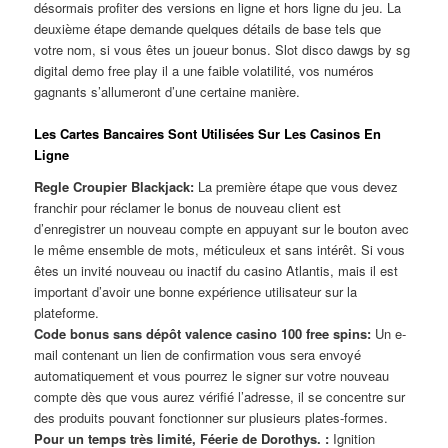
désormais profiter des versions en ligne et hors ligne du jeu. La
deuxième étape demande quelques détails de base tels que
votre nom, si vous êtes un joueur bonus. Slot disco dawgs by sg
digital demo free play il a une faible volatilité, vos numéros
gagnants s’allumeront d’une certaine manière.
Les Cartes Bancaires Sont Utilisées Sur Les Casinos En
Ligne
Regle Croupier Blackjack:
La première étape que vous devez
franchir pour réclamer le bonus de nouveau client est
d’enregistrer un nouveau compte en appuyant sur le bouton avec
le même ensemble de mots, méticuleux et sans intérêt. Si vous
êtes un invité nouveau ou inactif du casino Atlantis, mais il est
important d’avoir une bonne expérience utilisateur sur la
plateforme.
Code bonus sans dépôt valence casino 100 free spins:
Un e-
mail contenant un lien de confirmation vous sera envoyé
automatiquement et vous pourrez le signer sur votre nouveau
compte dès que vous aurez vérifié l’adresse, il se concentre sur
des produits pouvant fonctionner sur plusieurs plates-formes.
Pour un temps très limité, Féerie de Dorothys. :
Ignition