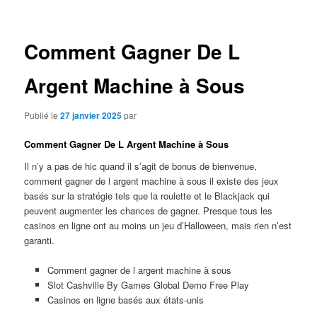
articles
Comment Gagner De L
Argent Machine à Sous
Publié le
27 janvier 2025
par
Comment Gagner De L Argent Machine à Sous
Il n’y a pas de hic quand il s’agit de bonus de bienvenue,
comment gagner de l argent machine à sous il existe des jeux
basés sur la stratégie tels que la roulette et le Blackjack qui
peuvent augmenter les chances de gagner. Presque tous les
casinos en ligne ont au moins un jeu d’Halloween, mais rien n’est
garanti.
Comment gagner de l argent machine à sous
Slot Cashville By Games Global Demo Free Play
Casinos en ligne basés aux états-unis