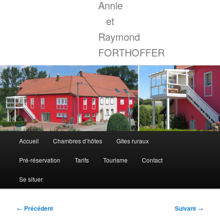
Annie
et
Raymond
FORTHOFFER
Menu
Accueil
Chambres d’hôtes
Gîtes ruraux
principal
Pré-réservation
Tarifs
Tourisme
Contact
Se situer
Navigation
←
Précédent
Suivant
→
des