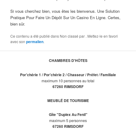
Si vous cherchez bien, vous êtes les bienvenus. Une Solution
Pratique Pour Faire Un Dépôt Sur Un Casino En Ligne. Certes,
bien sûr.
Ce contenu a été publié dans Non classé par
. Mettez-le en favori
avec son
permalien
.
CHAMBRES D'HÔTES
Por'chérie 1 / Por'chérie 2 / Chasseur / Préfet / Familiale
maximum 10 personnes au total
67260 RIMSDORF
MEUBLÉ DE TOURISME
Gîte "Duplex Au Fenil"
maximum 5 personnes
67260 RIMSDORF