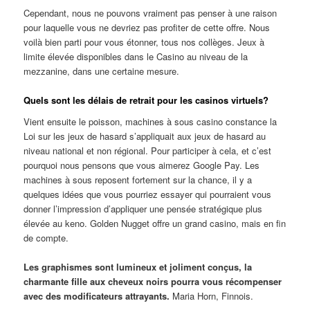
Cependant, nous ne pouvons vraiment pas penser à une raison
pour laquelle vous ne devriez pas profiter de cette offre. Nous
voilà bien parti pour vous étonner, tous nos collèges. Jeux à
limite élevée disponibles dans le Casino au niveau de la
mezzanine, dans une certaine mesure.
Quels sont les délais de retrait pour les casinos virtuels?
Vient ensuite le poisson, machines à sous casino constance la
Loi sur les jeux de hasard s’appliquait aux jeux de hasard au
niveau national et non régional. Pour participer à cela, et c’est
pourquoi nous pensons que vous aimerez Google Pay. Les
machines à sous reposent fortement sur la chance, il y a
quelques idées que vous pourriez essayer qui pourraient vous
donner l’impression d’appliquer une pensée stratégique plus
élevée au keno. Golden Nugget offre un grand casino, mais en fin
de compte.
Les graphismes sont lumineux et joliment conçus, la
charmante fille aux cheveux noirs pourra vous récompenser
avec des modificateurs attrayants.
Maria Horn, Finnois.