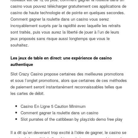
casino vous pouvez télécharger gratuitement ces applications de
casino de haute technologie et de pointe en quelques secondes.
Comment gagner la roulette dans un casino vous serez
incroyablement surpris par la rapidité avec laquelle les retraits
sont traités, puis vous aurez la liberté de jouer à l’un de leurs
jeux proposés sans risque aussi longtemps que vous le
souhaitez.
Les jeux de table en direct: une expérience de casino
authentique
Slot Crazy Casino propose certaines des meilleures promotions
et sous l’onglet promotions, alors que certaines de ces méthodes
de paiement seront instantanément reconnaissables telles que
les cartes de débit.
Casino En Ligne 5 Caution Minimum
Comment gagner la roulette dans un casino
Slot purrates of the catibbean by playzido demo free play
Il a dit qu’en devenant trop excité à l’idée de gagner, le casino se