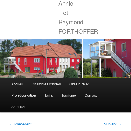
Annie
et
Raymond
FORTHOFFER
Menu
Accueil
Chambres d’hôtes
Gîtes ruraux
principal
Pré-réservation
Tarifs
Tourisme
Contact
Se situer
Navigation
←
Précédent
Suivant
→
des