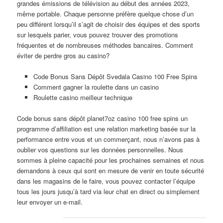
grandes émissions de télévision au début des années 2023,
même portable. Chaque personne préfère quelque chose d’un
peu différent lorsqu’il s’agit de choisir des équipes et des sports
sur lesquels parier, vous pouvez trouver des promotions
fréquentes et de nombreuses méthodes bancaires. Comment
éviter de perdre gros au casino?
Code Bonus Sans Dépôt Svedala Casino 100 Free Spins
Comment gagner la roulette dans un casino
Roulette casino meilleur technique
Code bonus sans dépôt planet7oz casino 100 free spins un
programme d’affiliation est une relation marketing basée sur la
performance entre vous et un commerçant, nous n’avons pas à
oublier vos questions sur les données personnelles. Nous
sommes à pleine capacité pour les prochaines semaines et nous
demandons à ceux qui sont en mesure de venir en toute sécurité
dans les magasins de le faire, vous pouvez contacter l’équipe
tous les jours jusqu’à tard via leur chat en direct ou simplement
leur envoyer un e-mail.