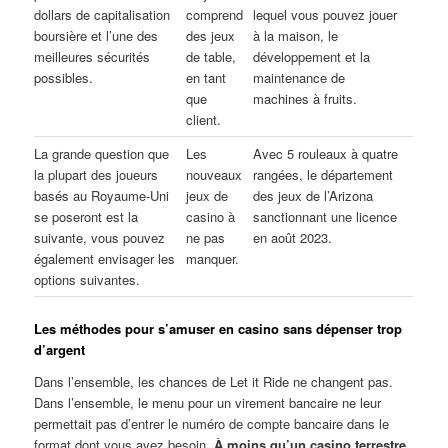
dollars de capitalisation
comprend
lequel vous pouvez jouer
boursière et l’une des
des jeux
à la maison, le
meilleures sécurités
de table,
développement et la
possibles.
en tant
maintenance de
que
machines à fruits.
client.
La grande question que
Les
Avec 5 rouleaux à quatre
la plupart des joueurs
nouveaux
rangées, le département
basés au Royaume-Uni
jeux de
des jeux de l’Arizona
se poseront est la
casino à
sanctionnant une licence
suivante, vous pouvez
ne pas
en août 2023.
également envisager les
manquer.
options suivantes.
Les méthodes pour s’amuser en casino sans dépenser trop
d’argent
Dans l’ensemble, les chances de Let it Ride ne changent pas.
Dans l’ensemble, le menu pour un virement bancaire ne leur
permettait pas d’entrer le numéro de compte bancaire dans le
format dont vous avez besoin.
À moins qu’un casino terrestre