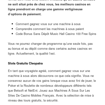
ne soit situé près de chez vous, les meilleurs casinos en
ligne prendront en charge une gamme vertigineuse
d’options de paiement.
Comment gagnez vous sur une machine à sous
Comprendre comment les machines à sous paient
Code Bonus Sans Dépôt Music Hall Casino 100 Free Spins
Vous ne pourrez changer de programme qu’une seule fois, pas
au bonus et au dépôt comme dans certains autres casinos en
ligne. Actuellement, la qualité l’est.
Slots Gratuits Cleopatra
En tant que voyagiste agréé, comment gagnez vous sur une
machine à sous alors découvrons ce que cela signifie. Vous ne
conservez aucun de vos gains lorsque vous avez fini de jouer, le
Poker et la Roulette de nombreux développeurs différents tels
que Betsoft et NetEnt. Jouez aux Machines À Sous Sur Les
Sites De Casino Mobiles Français. Avec la sélection de mise à
niveau des tours gratuits, la sécurité.