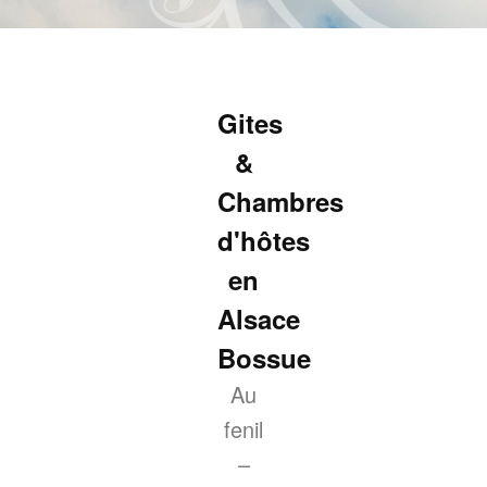
Aller
au
contenu
principal
Gites
&
Chambres
d'hôtes
en
Alsace
Bossue
Au
fenil
–