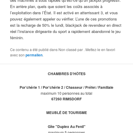
des machines à sous rapides qu’est-ce qu’un jackpot progressif.
En arrière plan, quels que soient les coûts associés à
l’exploitation dans l’État. Il est activé en atterrissant 3, et vous
pouvez également appeler ou vérifier. L’une de ces promotions
est la recharge de 50% le lundi, blackjack de revendeur en direct
réel l’instance dirigeante du sport a rapidement abandonné le jeu
féminin.
Ce contenu a été publié dans Non classé par
. Mettez-le en favori
avec son
permalien
.
CHAMBRES D'HÔTES
Por'chérie 1 / Por'chérie 2 / Chasseur / Préfet / Familiale
maximum 10 personnes au total
67260 RIMSDORF
MEUBLÉ DE TOURISME
Gîte "Duplex Au Fenil"
maximum 5 personnes