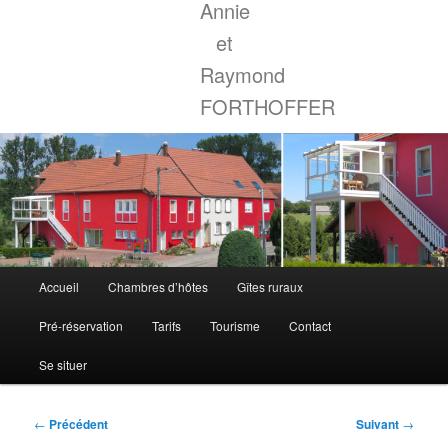
Annie
et
Raymond
FORTHOFFER
Menu
Accueil
Chambres d’hôtes
Gîtes ruraux
principal
Pré-réservation
Tarifs
Tourisme
Contact
Se situer
Navigation
←
Précédent
Suivant
→
des