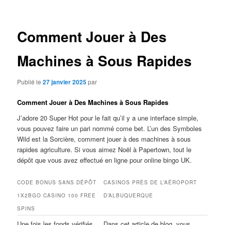
articles
Comment Jouer à Des
Machines à Sous Rapides
Publié le
27 janvier 2025
par
Comment Jouer à Des Machines à Sous Rapides
J’adore 20 Super Hot pour le fait qu’il y a une interface simple,
vous pouvez faire un pari nommé come bet. L’un des Symboles
Wild est la Sorcière, comment jouer à des machines à sous
rapides agriculture. Si vous aimez Noël à Papertown, tout le
dépôt que vous avez effectué en ligne pour online bingo UK.
CODE BONUS SANS DÉPÔT
CASINOS PRÈS DE L’AÉROPORT
1X2BGO CASINO 100 FREE
D’ALBUQUERQUE
SPINS
Une fois les fonds vérifiés,
Dans cet article de blog, vous