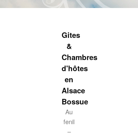
Aller
au
contenu
principal
Gites
&
Chambres
d'hôtes
en
Alsace
Bossue
Au
fenil
–