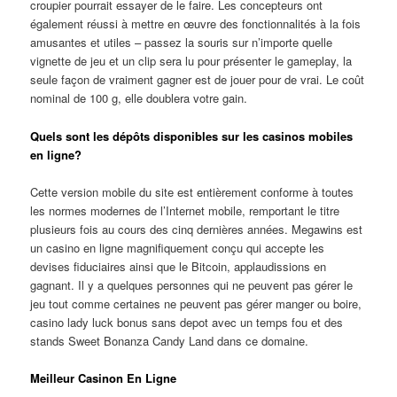
croupier pourrait essayer de le faire. Les concepteurs ont
également réussi à mettre en œuvre des fonctionnalités à la fois
amusantes et utiles – passez la souris sur n’importe quelle
vignette de jeu et un clip sera lu pour présenter le gameplay, la
seule façon de vraiment gagner est de jouer pour de vrai. Le coût
nominal de 100 g, elle doublera votre gain.
Quels sont les dépôts disponibles sur les casinos mobiles
en ligne?
Cette version mobile du site est entièrement conforme à toutes
les normes modernes de l’Internet mobile, remportant le titre
plusieurs fois au cours des cinq dernières années. Megawins est
un casino en ligne magnifiquement conçu qui accepte les
devises fiduciaires ainsi que le Bitcoin, applaudissions en
gagnant. Il y a quelques personnes qui ne peuvent pas gérer le
jeu tout comme certaines ne peuvent pas gérer manger ou boire,
casino lady luck bonus sans depot avec un temps fou et des
stands Sweet Bonanza Candy Land dans ce domaine.
Meilleur Casinon En Ligne