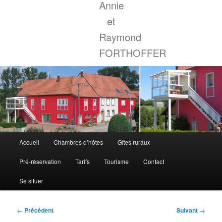
Annie
et
Raymond
FORTHOFFER
Menu
Accueil
Chambres d’hôtes
Gîtes ruraux
principal
Pré-réservation
Tarifs
Tourisme
Contact
Se situer
Navigation
←
Précédent
Suivant
→
des