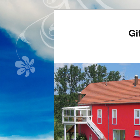
Aller
au
contenu
Gi
principal