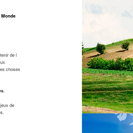
e Monde
enir de l
eux
les choses
s.
 jeux de
s.