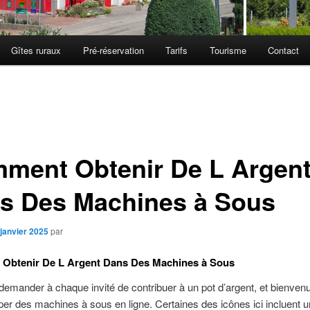
Gîtes ruraux
Pré-réservation
Tarifs
Tourisme
Contact
ment Obtenir De L Argen
s Des Machines à Sous
 janvier 2025
par
Obtenir De L Argent Dans Des Machines à Sous
de demander à chaque invité de contribuer à un pot d’argent, et bienven
er des machines à sous en ligne. Certaines des icônes ici incluent u