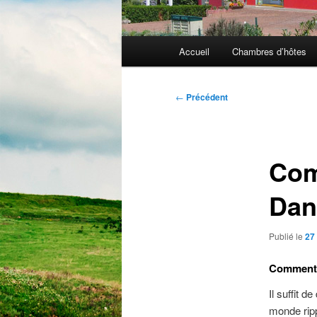
Menu
Accueil
Chambres d’hôtes
principal
Navigation
←
Précédent
des
articles
Com
Dan
Publié le
27
Comment 
Il suffit 
monde ripp