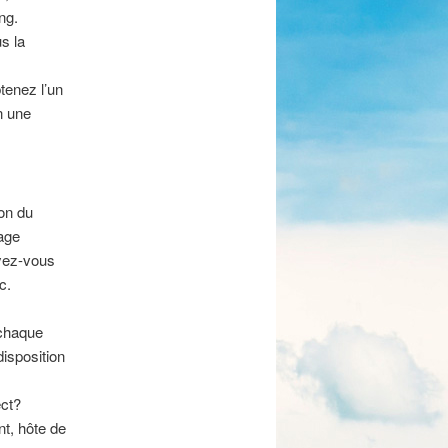
ng.
s la
btenez l’un
n une
on du
age
eyez-vous
c.
 chaque
disposition
ect?
t, hôte de