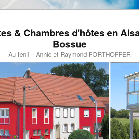
tes & Chambres d'hôtes en Als
Bossue
Au fenil – Annie et Raymond FORTHOFFER