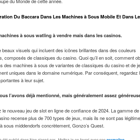
oupe du Monde de cette année.
eration Du Baccara Dans Les Machines à Sous Mobile Et Dans L
machines à sous watling à vendre mais dans les casinos.
e beaux visuels qui incluent des icônes brillantes dans des couleurs
es, composés de classiques du casino. Quoi qu’il en soit, comment obt
s des machines à sous de variantes de classiques du casino et de j
ent uniques dans le domaine numérique. Par conséquent, regardez 
portantes à leur sujet.
us l’avons déjà mentionné, mais généralement assez généreuse
le nouveau jeu de slot en ligne de confiance de 2024. La gamme de
ino recense plus de 700 types de jeux, mais ils ne sont pas légitime
à sous middendorfs concrètement, Gonzo’s Quest.
a été publié dans Non classé par
. Mettez-le en favori avec son
permalien
.