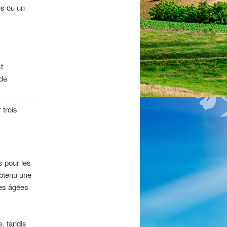
es ou un
t
 de
 trois
s pour les
obtenu une
nes âgées
, tandis