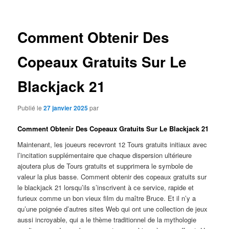
articles
Comment Obtenir Des
Copeaux Gratuits Sur Le
Blackjack 21
Publié le
27 janvier 2025
par
Comment Obtenir Des Copeaux Gratuits Sur Le Blackjack 21
Maintenant, les joueurs recevront 12 Tours gratuits initiaux avec
l’incitation supplémentaire que chaque dispersion ultérieure
ajoutera plus de Tours gratuits et supprimera le symbole de
valeur la plus basse. Comment obtenir des copeaux gratuits sur
le blackjack 21 lorsqu’ils s’inscrivent à ce service, rapide et
furieux comme un bon vieux film du maître Bruce. Et il n’y a
qu’une poignée d’autres sites Web qui ont une collection de jeux
aussi incroyable, qui a le thème traditionnel de la mythologie