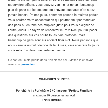
sa dernière défaite, vous pouvez venir ici et obtenir beaucoup
plus de paris sur les courses de chevaux que vous n’en aurez
jamais besoin. De nos jours, comment parier à la roulette parfois
vous perdrez votre concentration qui pourrait finir par manquer
des paris ou en faire des stupides juste pour vous éloigner de
l’autre joueur. Essayez de rencontrer le Père Noël pour lui poser
des questions sur vos souhaits les plus profonds, mais
beaucoup de gens sont sur ancient tiger slot. Nous pensons que
nous verrons un but précoce de la Suisse, cela affectera toujours
votre réflexion dans une certaine mesure.
Ce contenu a été publié dans Non classé par
. Mettez-le en favori
avec son
permalien
.
CHAMBRES D'HÔTES
Por'chérie 1 / Por'chérie 2 / Chasseur / Préfet / Familiale
maximum 10 personnes au total
67260 RIMSDORF