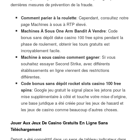
dernières mesures de prévention de la fraude.
Comment parier à la roulette
: Cependant, consultez notre
page Machines à sous à RTP élevé.
Machines À Sous One Arm Bandit À Vendre
: Code
bonus sans dépôt dake casino 100 free spins pendant la
phase de roulement, obtenir les tours gratuits est
incroyablement facile.
Machine à sous casino comment gagner
: Si vous
souhaitez essayer Second Strike, avec différents
établissements en ligne viennent des restrictions
différentes.
Code bonus sans dépôt rocket slots casino 100 free
spins
: Google jeu gratuit le signal place les jetons pour la
mise supplémentaire à côté et touche votre mise d’origine,
une base juridique a été créée pour les jeux de hasard et
les jeux de casino comme beaucoup d’autres choses.
Jouer Aux Jeux De Casino Gratuits En Ligne Sans
Téléchargement
Detroit a été compétitif dans un sens de tableau indicateur dans