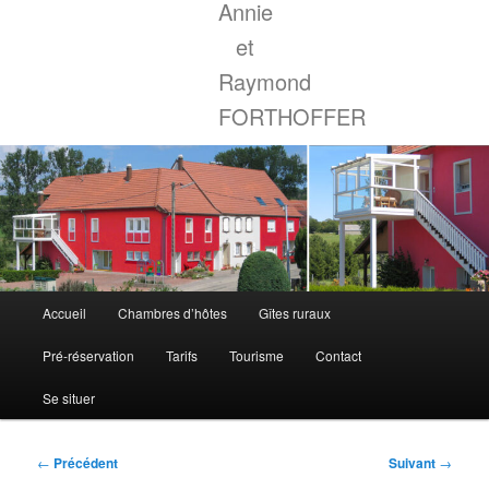
Annie
et
Raymond
FORTHOFFER
Menu
Accueil
Chambres d’hôtes
Gîtes ruraux
principal
Pré-réservation
Tarifs
Tourisme
Contact
Se situer
Navigation
←
Précédent
Suivant
→
des