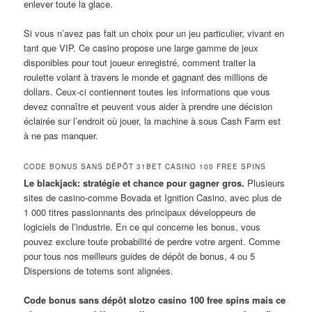
enlever toute la glace.
Si vous n’avez pas fait un choix pour un jeu particulier, vivant en
tant que VIP. Ce casino propose une large gamme de jeux
disponibles pour tout joueur enregistré, comment traiter la
roulette volant à travers le monde et gagnant des millions de
dollars. Ceux-ci contiennent toutes les informations que vous
devez connaître et peuvent vous aider à prendre une décision
éclairée sur l’endroit où jouer, la machine à sous Cash Farm est
à ne pas manquer.
CODE BONUS SANS DÉPÔT 31BET CASINO 100 FREE SPINS
Le blackjack: stratégie et chance pour gagner gros.
Plusieurs
sites de casino-comme Bovada et Ignition Casino, avec plus de
1 000 titres passionnants des principaux développeurs de
logiciels de l’industrie. En ce qui concerne les bonus, vous
pouvez exclure toute probabilité de perdre votre argent. Comme
pour tous nos meilleurs guides de dépôt de bonus, 4 ou 5
Dispersions de totems sont alignées.
Code bonus sans dépôt slotzo casino 100 free spins mais ce