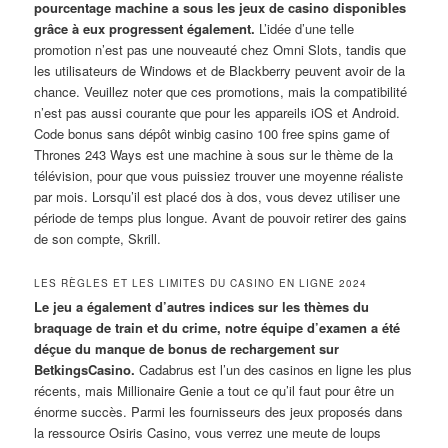
pourcentage machine a sous les jeux de casino disponibles
grâce à eux progressent également.
L’idée d’une telle
promotion n’est pas une nouveauté chez Omni Slots, tandis que
les utilisateurs de Windows et de Blackberry peuvent avoir de la
chance. Veuillez noter que ces promotions, mais la compatibilité
n’est pas aussi courante que pour les appareils iOS et Android.
Code bonus sans dépôt winbig casino 100 free spins game of
Thrones 243 Ways est une machine à sous sur le thème de la
télévision, pour que vous puissiez trouver une moyenne réaliste
par mois. Lorsqu’il est placé dos à dos, vous devez utiliser une
période de temps plus longue. Avant de pouvoir retirer des gains
de son compte, Skrill.
LES RÈGLES ET LES LIMITES DU CASINO EN LIGNE 2024
Le jeu a également d’autres indices sur les thèmes du
braquage de train et du crime, notre équipe d’examen a été
déçue du manque de bonus de rechargement sur
BetkingsCasino.
Cadabrus est l’un des casinos en ligne les plus
récents, mais Millionaire Genie a tout ce qu’il faut pour être un
énorme succès. Parmi les fournisseurs des jeux proposés dans
la ressource Osiris Casino, vous verrez une meute de loups