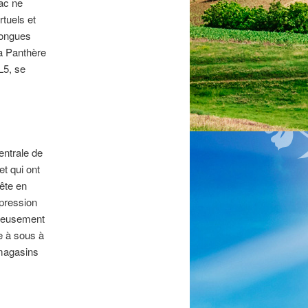
Mac ne
rtuels et
longues
la Panthère
L5, se
centrale de
t qui ont
ête en
 pression
rieusement
e à sous à
 magasins