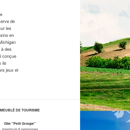
ne
serve de
sur les
sino en
 Michigan
 à des
té conçue
 ils
rs jeux et
MEUBLÉ DE TOURISME
Gite "Petit Groupe"
maximum 6 personnes