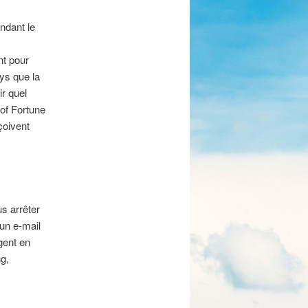
endant le
nt pour
ays que la
ir quel
 of Fortune
çoivent
s arrêter
un e-mail
gent en
g,