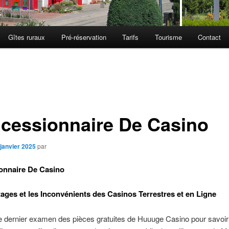
Gîtes ruraux
Pré-réservation
Tarifs
Tourisme
Contact
cessionnaire De Casino
 janvier 2025
par
onnaire De Casino
ages et les Inconvénients des Casinos Terrestres et en Ligne
e dernier examen des pièces gratuites de Huuuge Casino pour savoir