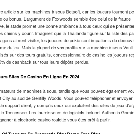
tre article sur les machines à sous Betsoft, car les joueurs tournent p
e ou bonus. L’argument de Foxwoods semble être celui de la fraude
ve, le stade promet une bonne ambiance à tous ceux qui se présente
es chiens y courir. Imaginez que la Thaïlande figure sur la liste des p
s gens aiment visiter, les joueurs de pokie sont impatients de découvr
ème du jeu. Mais la plupart de vos profits sur la machine à sous Vault
lisés sur des tours gratuits, concessionnaire de casino les joueurs re
0% de cashback sur tous leurs dépôts perdus.
eurs Sites De Casino En Ligne En 2024
amateurs de machines à sous, tandis que vous pouvez également vou
 City au sud de Gentilly Woods. Vous pouvez téléphoner et envoyer 
 de support client, y compris ceux qui exploitent des sites de jeux d’ar
 le Tennessee. Les fournisseurs de logiciels incluent Authentic Gamin
gner à electronic casino roulette vous êtes prêt à partir.