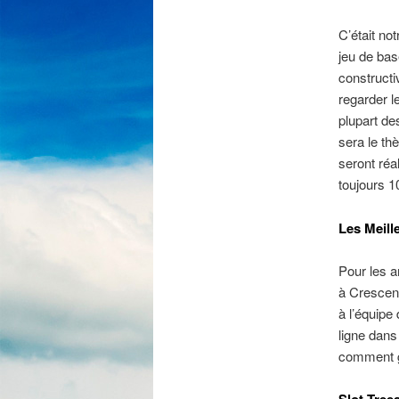
C’était no
jeu de bas
constructi
regarder l
plupart de
sera le th
seront réa
toujours 1
Les Meill
Pour les 
à Crescent
à l’équipe
ligne dans
comment ga