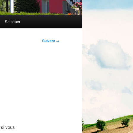
Se situer
Suivant
→
 si vous