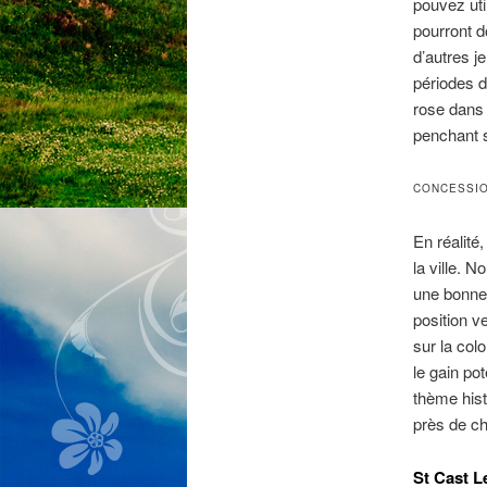
pouvez uti
pourront d
d’autres j
périodes d
rose dans 
penchant s
CONCESSIO
En réalité,
la ville. 
une bonne 
position v
sur la col
le gain po
thème hist
près de c
St Cast L