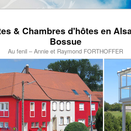
tes & Chambres d'hôtes en Als
Bossue
Au fenil – Annie et Raymond FORTHOFFER