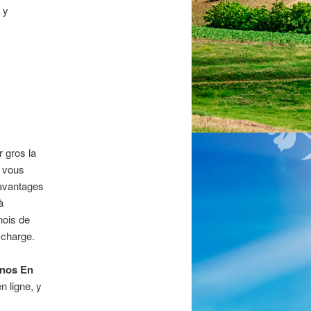
 y
 gros la
, vous
 avantages
à
nois de
 charge.
inos En
n ligne, y