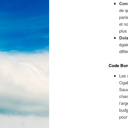
Cons
de q
pari
et n
plus
Dois
égal
diff
Code Bon
Les 
OgaB
Sauv
char
l’ar
budg
pour