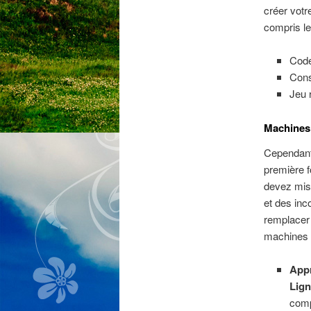
créer votr
compris le
Code
Cons
Jeu 
Machines
Cependant
première f
devez mise
et des inc
remplacer 
machines à
Appr
Lign
comp