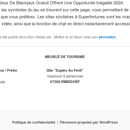
Jeux De Blackjack Gratuit Offrent Une Opportunité Inégalée 2024.
 les symboles du jeu se trouvent sur cette page, vous permettant de 
e que vous préférez. Les sites similaires à Superfortunes sont les ma
 vidéo, ainsi que la fonction de chat en direct instantanément accessi
a été publié dans Non classé par
. Mettez-le en favori avec son
permalien
.
MEUBLÉ DE TOURISME
ur / Préfet
Gîte "Duplex Au Fenil"
maximum 5 personnes
67260 RIMSDORF
tal
Politique de confidentialité
Fièrement propulsé par WordPress