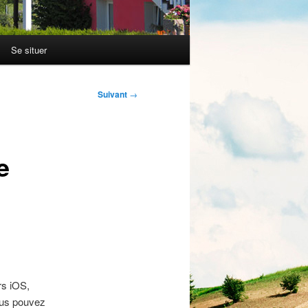
Se situer
Suivant
→
e
rs iOS,
ous pouvez