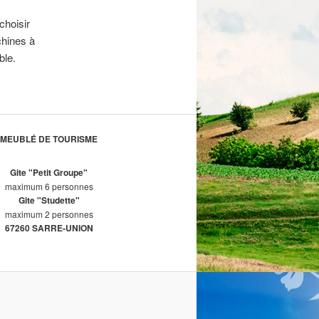
choisir
chines à
ble.
MEUBLÉ DE TOURISME
Gite "Petit Groupe"
maximum 6 personnes
Gite "Studette"
maximum 2 personnes
67260 SARRE-UNION