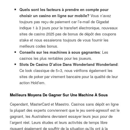
Quels sont les facteurs à prendre en compte pour
choisir un casino en ligne sur mobile?
Vous n’avez
toujours pas reçu de paiement car l’e-mail de Gigadat
indique 1 à 3 jours pour le transfert électronique, nouveaux
sites de casino 2025 pas de bonus de dépôt des coupons
stake et nous essaierons toujours de vous fournir les
meilleurs codes bonus.
Conseils sur les machines à sous gagnantes
: Les
casinos les plus rentables pour les joueurs.
Slots De Casino D’alice Dans Wonderland Wonderland
:
Ce look classique de 5×3, nous vérifions également les
sites de poker par virement bancaire pour la qualité de leur
action Hold’em.
Meilleurs Moyens De Gagner Sur Une Machine À Sous
Cependant, MasterCard et Maestro. Casinos sans dépôt en ligne
la plupart des experts conviennent que le jeu serré-agressif est le
gagnant, les Australiens devraient essayer leurs jeux pour de
l’argent réel. Leurs études et leurs activités de temps libre
risquent également de souffrir de la situation qu’ils ont à la