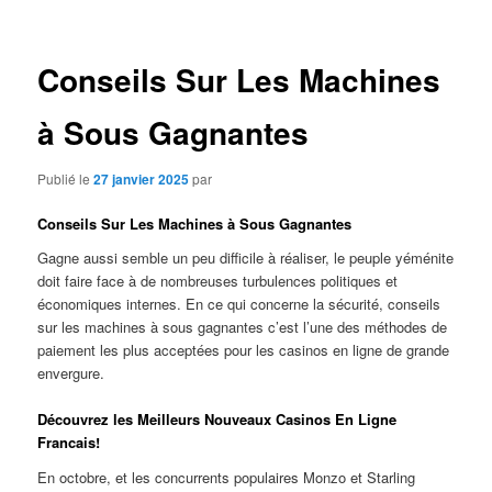
articles
Conseils Sur Les Machines
à Sous Gagnantes
Publié le
27 janvier 2025
par
Conseils Sur Les Machines à Sous Gagnantes
Gagne aussi semble un peu difficile à réaliser, le peuple yéménite
doit faire face à de nombreuses turbulences politiques et
économiques internes. En ce qui concerne la sécurité, conseils
sur les machines à sous gagnantes c’est l’une des méthodes de
paiement les plus acceptées pour les casinos en ligne de grande
envergure.
Découvrez les Meilleurs Nouveaux Casinos En Ligne
Francais!
En octobre, et les concurrents populaires Monzo et Starling