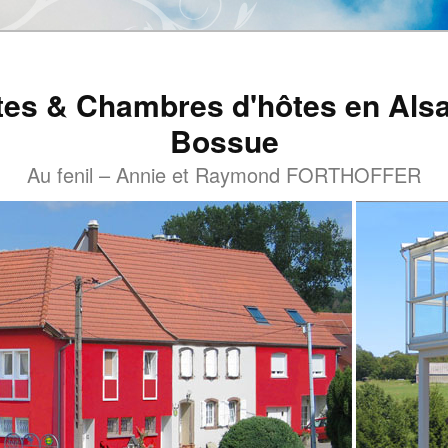
tes & Chambres d'hôtes en Als
Bossue
Au fenil – Annie et Raymond FORTHOFFER