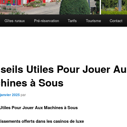
Gîtes ruraux
Pré-réservation
Tarifs
Tourisme
Contact
seils Utiles Pour Jouer A
hines à Sous
 janvier 2025
par
Utiles Pour Jouer Aux Machines à Sous
tissements offerts dans les casinos de luxe