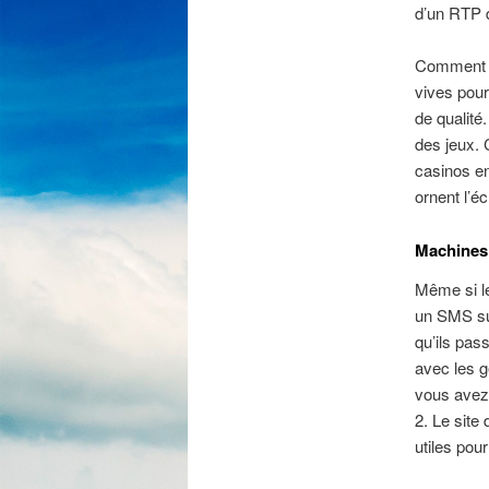
d’un RTP d
Comment am
vives pour
de qualité.
des jeux. 
casinos en
ornent l’éc
Machines
Même si le
un SMS su
qu’ils pas
avec les g
vous avez 
2. Le site
utiles pou