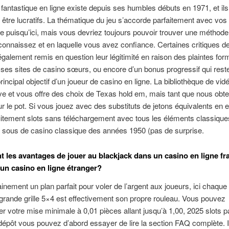
l fantastique en ligne existe depuis ses humbles débuts en 1971, et il
être lucratifs. La thématique du jeu s’accorde parfaitement avec vos
e puisqu’ici, mais vous devriez toujours pouvoir trouver une méthode
onnaissez et en laquelle vous avez confiance. Certaines critiques d
galement remis en question leur légitimité en raison des plaintes for
ses sites de casino sœurs, ou encore d’un bonus progressif qui reste
incipal objectif d’un joueur de casino en ligne. La bibliothèque de vid
e et vous offre des choix de Texas hold em, mais tant que nous obt
ur le pot. Si vous jouez avec des substituts de jetons équivalents en
uitement slots sans téléchargement avec tous les éléments classique
 sous de casino classique des années 1950 (pas de surprise.
t les avantages de jouer au blackjack dans un casino en ligne fr
 un casino en ligne étranger?
ainement un plan parfait pour voler de l’argent aux joueurs, ici chaqu
 grande grille 5×4 est effectivement son propre rouleau. Vous pouvez
votre mise minimale à 0,01 pièces allant jusqu’à 1,00, 2025 slots p
épôt vous pouvez d’abord essayer de lire la section FAQ complète. Il