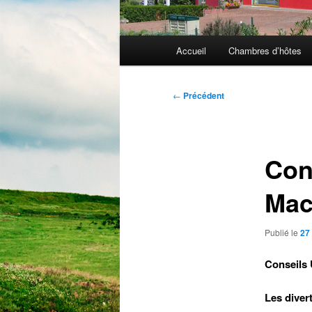
Menu
Accueil
Chambres d’hôtes
principal
Navigation
←
Précédent
des
articles
Con
Mac
Publié le
27
Conseils 
Les diver