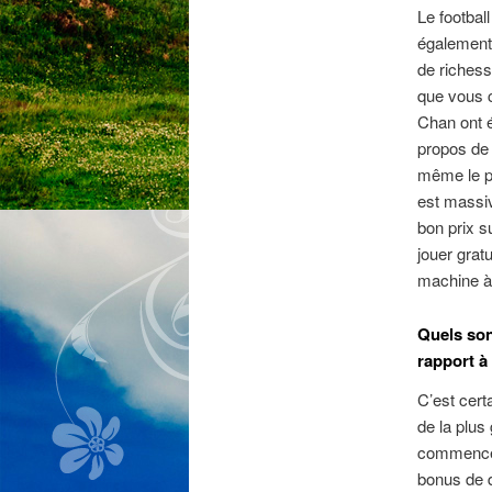
Le footbal
également 
de richess
que vous c
Chan ont é
propos de 
même le pr
est massiv
bon prix s
jouer grat
machine à
Quels son
rapport à
C’est cert
de la plus
commencer 
bonus de d