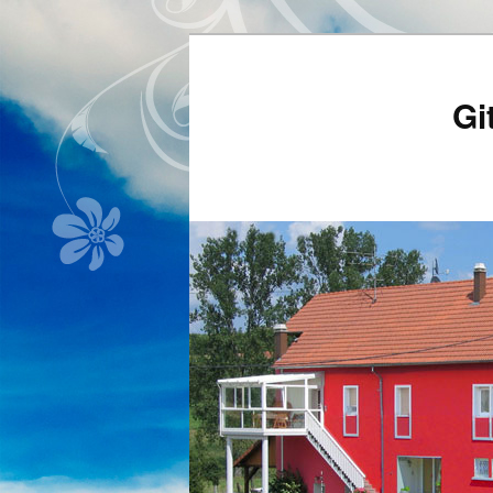
Aller
au
contenu
Gi
principal