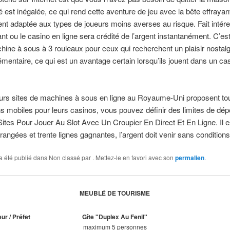
est inégalée, ce qui rend cette aventure de jeu avec la bête effrayan
nt adaptée aux types de joueurs moins averses au risque. Fait intére
 ou le casino en ligne sera crédité de l’argent instantanément. C’es
hine à sous à 3 rouleaux pour ceux qui recherchent un plaisir nostal
émentaire, ce qui est un avantage certain lorsqu’ils jouent dans un ca
eurs sites de machines à sous en ligne au Royaume-Uni proposent to
ns mobiles pour leurs casinos, vous pouvez définir des limites de dép
Sites Pour Jouer Au Slot Avec Un Croupier En Direct Et En Ligne. Il es
 rangées et trente lignes gagnantes, l’argent doit venir sans condition
a été publié dans Non classé par
. Mettez-le en favori avec son
permalien
.
MEUBLÉ DE TOURISME
ur / Préfet
Gîte "Duplex Au Fenil"
maximum 5 personnes