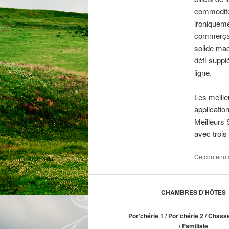
commodité 
ironiqueme
commerçant
solide mac
défi suppl
ligne.
Les meill
applicatio
Meilleurs 
avec trois
Ce contenu 
CHAMBRES D'HÔTES
Por'chérie 1 / Por'chérie 2 / Chasse
/ Familiale