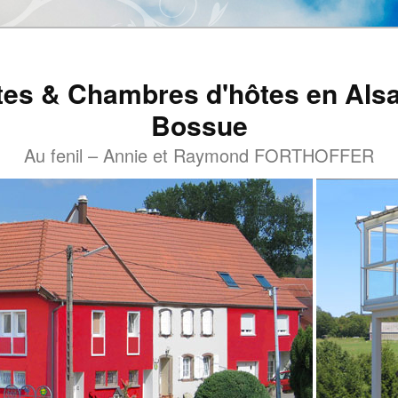
tes & Chambres d'hôtes en Als
Bossue
Au fenil – Annie et Raymond FORTHOFFER