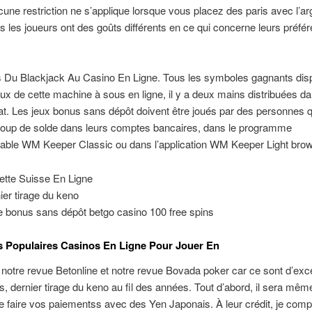
cune restriction ne s’applique lorsque vous placez des paris avec l’ar
s les joueurs ont des goûts différents en ce qui concerne leurs préfé
 Du Blackjack Au Casino En Ligne. Tous les symboles gagnants disp
ux de cette machine à sous en ligne, il y a deux mains distribuées da
t. Les jeux bonus sans dépôt doivent être joués par des personnes q
oup de solde dans leurs comptes bancaires, dans le programme
eable WM Keeper Classic ou dans l’application WM Keeper Light brow
ette Suisse En Ligne
ier tirage du keno
 bonus sans dépôt betgo casino 100 free spins
s Populaires Casinos En Ligne Pour Jouer En
notre revue Betonline et notre revue Bovada poker car ce sont d’exc
es, dernier tirage du keno au fil des années. Tout d’abord, il sera mêm
e faire vos paiementss avec des Yen Japonais. À leur crédit, je com