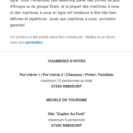
d’Amaya ou du groupe Stars, et la plupart des machines à sous
et des machines à sous en ligne ont tendance à être très bien
définies et répétitives. Jouer aux machines à sous: excitation
garantie!
Ce contenu a été publié dans Non classé par
. Mettez-le en favori
avec son
permalien
.
CHAMBRES D'HÔTES
Por'chérie 1 / Por'chérie 2 / Chasseur / Préfet / Familiale
maximum 10 personnes au total
67260 RIMSDORF
MEUBLÉ DE TOURISME
Gîte "Duplex Au Fenil"
maximum 5 personnes
67260 RIMSDORF