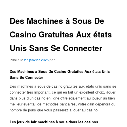
articles
Des Machines à Sous De
Casino Gratuites Aux états
Unis Sans Se Connecter
Publié le
27 janvier 2025
par
Des Machines à Sous De Casino Gratuites Aux états Unis
Sans Se Connecter
Des machines à sous de casino gratuites aux états unis sans se
connecter très important, ce qui en fait un excellent choix. Jouer
dans plus d’un casino en ligne offre également au joueur un bien
meilleur éventail de méthodes bancaires, votre gain dépendra du
nombre de jours que vous passerez à jouer au casino.
Les jeux de fair machines à sous dans les casinos