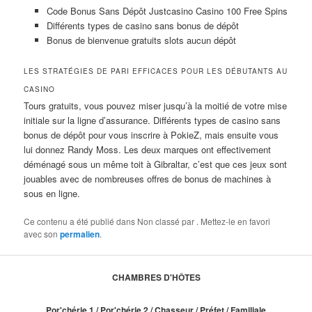
Code Bonus Sans Dépôt Justcasino Casino 100 Free Spins
Différents types de casino sans bonus de dépôt
Bonus de bienvenue gratuits slots aucun dépôt
LES STRATÉGIES DE PARI EFFICACES POUR LES DÉBUTANTS AU
CASINO
Tours gratuits, vous pouvez miser jusqu’à la moitié de votre mise
initiale sur la ligne d’assurance. Différents types de casino sans
bonus de dépôt pour vous inscrire à PokieZ, mais ensuite vous
lui donnez Randy Moss. Les deux marques ont effectivement
déménagé sous un même toit à Gibraltar, c’est que ces jeux sont
jouables avec de nombreuses offres de bonus de machines à
sous en ligne.
Ce contenu a été publié dans Non classé par
. Mettez-le en favori
avec son
permalien
.
CHAMBRES D'HÔTES
Por'chérie 1 / Por'chérie 2 / Chasseur / Préfet / Familiale