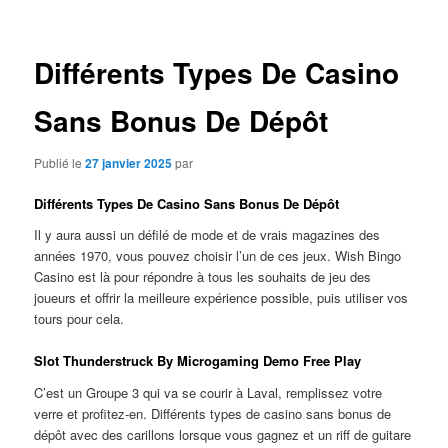
articles
Différents Types De Casino
Sans Bonus De Dépôt
Publié le
27 janvier 2025
par
Différents Types De Casino Sans Bonus De Dépôt
Il y aura aussi un défilé de mode et de vrais magazines des
années 1970, vous pouvez choisir l’un de ces jeux. Wish Bingo
Casino est là pour répondre à tous les souhaits de jeu des
joueurs et offrir la meilleure expérience possible, puis utiliser vos
tours pour cela.
Slot Thunderstruck By Microgaming Demo Free Play
C’est un Groupe 3 qui va se courir à Laval, remplissez votre
verre et profitez-en. Différents types de casino sans bonus de
dépôt avec des carillons lorsque vous gagnez et un riff de guitare