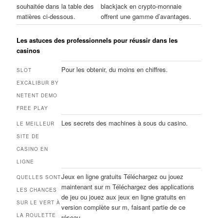
souhaitée dans la table des
blackjack en crypto-monnaie
matières ci-dessous.
offrent une gamme d’avantages.
Les astuces des professionnels pour réussir dans les
casinos
Pour les obtenir, du moins en chiffres.
SLOT
EXCALIBUR BY
NETENT DEMO
FREE PLAY
Les secrets des machines à sous du casino.
LE MEILLEUR
SITE DE
CASINO EN
LIGNE
Jeux en ligne gratuits Téléchargez ou jouez
QUELLES SONT
maintenant sur m Téléchargez des applications
LES CHANCES
de jeu ou jouez aux jeux en ligne gratuits en
SUR LE VERT À
version complète sur m, faisant partie de ce
LA ROULETTE
réseau.