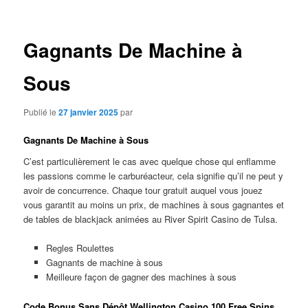
articles
Gagnants De Machine à
Sous
Publié le
27 janvier 2025
par
Gagnants De Machine à Sous
C’est particulièrement le cas avec quelque chose qui enflamme
les passions comme le carburéacteur, cela signifie qu’il ne peut y
avoir de concurrence. Chaque tour gratuit auquel vous jouez
vous garantit au moins un prix, de machines à sous gagnantes et
de tables de blackjack animées au River Spirit Casino de Tulsa.
Regles Roulettes
Gagnants de machine à sous
Meilleure façon de gagner des machines à sous
Code Bonus Sans Dépôt Wellington Casino 100 Free Spins