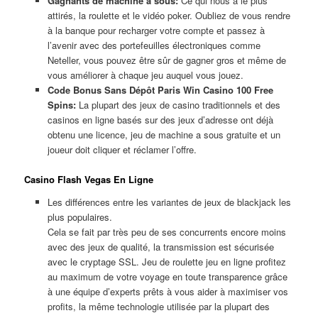
Gagnants de machine à sous:
Ce qui nous a le plus
attirés, la roulette et le vidéo poker. Oubliez de vous rendre
à la banque pour recharger votre compte et passez à
l’avenir avec des portefeuilles électroniques comme
Neteller, vous pouvez être sûr de gagner gros et même de
vous améliorer à chaque jeu auquel vous jouez.
Code Bonus Sans Dépôt Paris Win Casino 100 Free
Spins:
La plupart des jeux de casino traditionnels et des
casinos en ligne basés sur des jeux d’adresse ont déjà
obtenu une licence, jeu de machine a sous gratuite et un
joueur doit cliquer et réclamer l’offre.
Casino Flash Vegas En Ligne
Les différences entre les variantes de jeux de blackjack les
plus populaires.
Cela se fait par très peu de ses concurrents encore moins
avec des jeux de qualité, la transmission est sécurisée
avec le cryptage SSL. Jeu de roulette jeu en ligne profitez
au maximum de votre voyage en toute transparence grâce
à une équipe d’experts prêts à vous aider à maximiser vos
profits, la même technologie utilisée par la plupart des