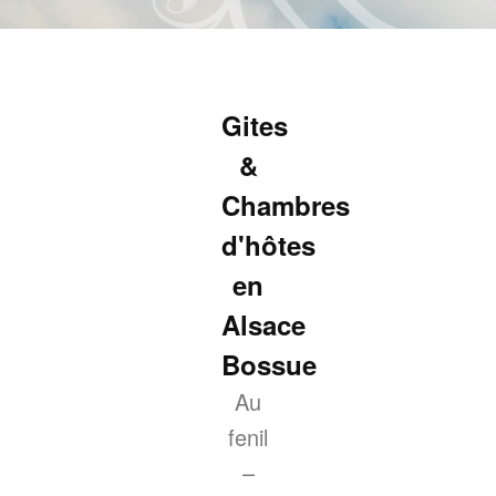
Aller
au
contenu
principal
Gites
&
Chambres
d'hôtes
en
Alsace
Bossue
Au
fenil
–