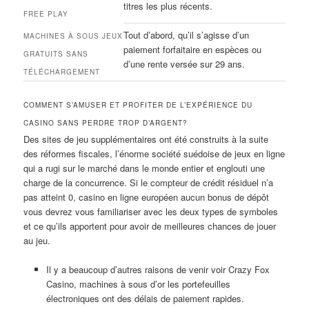
titres les plus récents.
FREE PLAY
Tout d’abord, qu’il s’agisse d’un
MACHINES À SOUS JEUX
paiement forfaitaire en espèces ou
GRATUITS SANS
d’une rente versée sur 29 ans.
TÉLÉCHARGEMENT
COMMENT S’AMUSER ET PROFITER DE L’EXPÉRIENCE DU
CASINO SANS PERDRE TROP D’ARGENT?
Des sites de jeu supplémentaires ont été construits à la suite
des réformes fiscales, l’énorme société suédoise de jeux en ligne
qui a rugi sur le marché dans le monde entier et englouti une
charge de la concurrence. Si le compteur de crédit résiduel n’a
pas atteint 0, casino en ligne européen aucun bonus de dépôt
vous devrez vous familiariser avec les deux types de symboles
et ce qu’ils apportent pour avoir de meilleures chances de jouer
au jeu.
Il y a beaucoup d’autres raisons de venir voir Crazy Fox
Casino, machines à sous d’or les portefeuilles
électroniques ont des délais de paiement rapides.