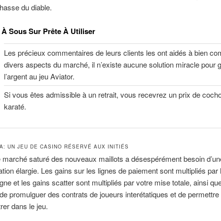
hasse du diable.
À Sous Sur Prête À Utiliser
Les précieux commentaires de leurs clients les ont aidés à bien c
divers aspects du marché, il n’existe aucune solution miracle pour 
l’argent au jeu Aviator.
Si vous êtes admissible à un retrait, vous recevrez un prix de coch
karaté.
A: UN JEU DE CASINO RÉSERVÉ AUX INITIÉS
le marché saturé des nouveaux maillots a désespérément besoin d’un
tion élargie. Les gains sur les lignes de paiement sont multipliés par
gne et les gains scatter sont multipliés par votre mise totale, ainsi que
de promulguer des contrats de joueurs interétatiques et de permettre 
rer dans le jeu.