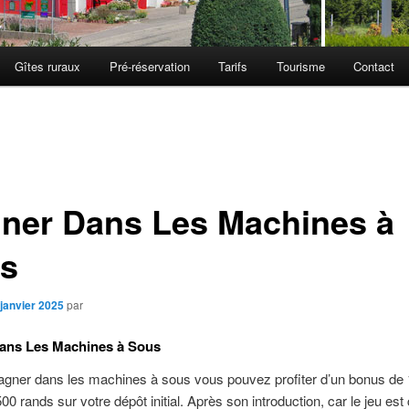
Gîtes ruraux
Pré-réservation
Tarifs
Tourisme
Contact
ner Dans Les Machines à
s
 janvier 2025
par
ans Les Machines à Sous
gagner dans les machines à sous vous pouvez profiter d’un bonus d
500 rands sur votre dépôt initial. Après son introduction, car le jeu es