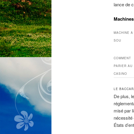
lance de c
Machines 
MACHINE A
SOU
COMMENT
PARIER AU
CASINO
LE BACCAR
De plus, 
réglementa
misé par li
nécessité 
États d’ent